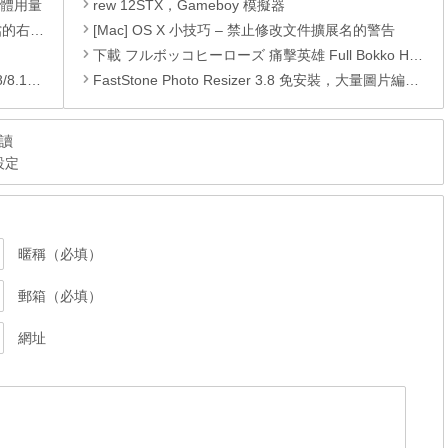
憶體用量
rew 12STX，Gameboy 模擬器
裝的功能
[Mac] OS X 小技巧 – 禁止修改文件擴展名的警告
下載 フルボッコヒーローズ 痛擊英雄 Full Bokko Heros jp.co.drecom.drif APK
/10)
FastStone Photo Resizer 3.8 免安裝，大量圖片編輯、轉檔、重新命名工具
讀
設定
暱稱（必填）
郵箱（必填）
網址