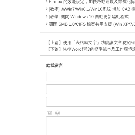
Firefox 的效能設定，加快啟動速度及節省記
[教學] 為Win7/Win8.1/Win10系統 增加 CAB 檔的右鍵安
[教學] 關閉 Windows 10 自動更新驅動程式
關閉 SMB 1.0/CIFS 檔案共用支援 (Win XP/7/8/8.1
【上篇】
使用「表格轉文字」功能讓文章易於閱
【下篇】
恢復Word預設的標準範本及工作環境
給我留言