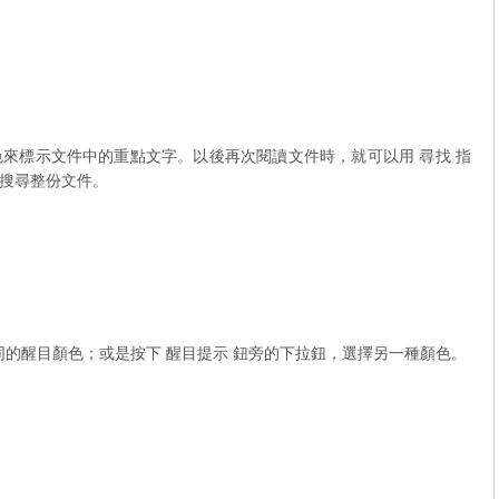
來標示文件中的重點文字。以後再次閱讀文件時，就可以用 尋找 指
搜尋整份文件。
同的醒目顏色；或是按下 醒目提示 鈕旁的下拉鈕，選擇另一種顏色。