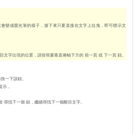
標就會變成螢光筆的樣子，接下來只要直接在文字上拉曳，即可標示文
醒目文字出現的位置，請按視窗垂直捲軸下方的 前一頁 或 下一頁 鈕。
，請按一下該鈕。
提示 。
或按 尋找下一個 鈕，繼續尋找下一個醒目文字。