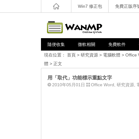
Win7 修正包
免費正版序
隨便收集
微軟相關
免費軟件
現在位置：
首頁
>
研究資源
>
電腦軟體
>
Office
體
> 正文
用「取代」功能標示重點文字
2010年05月01日
Office Word
,
研究資源
,