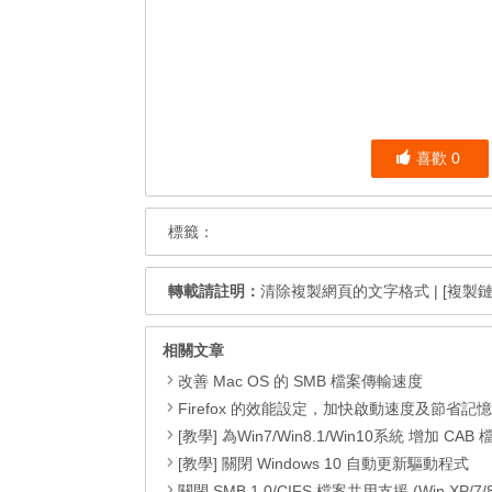
喜歡
0
標籤：
轉載請註明：
清除複製網頁的文字格式
|
[複製鏈
相關文章
改善 Mac OS 的 SMB 檔案傳輸速度
Firefox 的效能設定，加快啟動速度及節省記
[教學] 為Win7/Win8.1/Win10系統 增加 CAB 檔的右鍵安
[教學] 關閉 Windows 10 自動更新驅動程式
關閉 SMB 1.0/CIFS 檔案共用支援 (Win XP/7/8/8.1