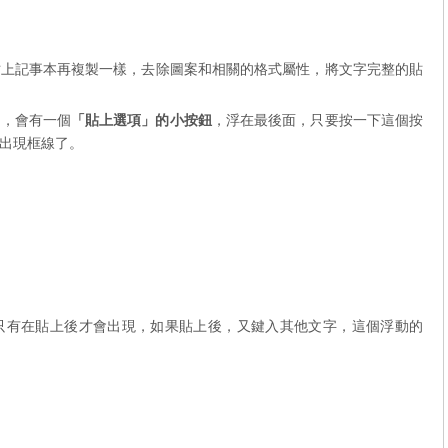
貼上記事本再複製一樣，去除圖案和相關的格式屬性，將文字完整的貼
時，會有一個
「貼上選項」的小按鈕
，浮在最後面，只要按一下這個按
出現框線了。
只有在貼上後才會出現，如果貼上後，又鍵入其他文字，這個浮動的