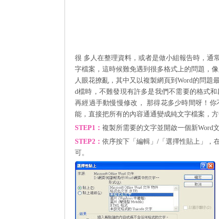
很 多人在整理資料，或者是做小組報告時，通
字檔案，這時候難免遇到很多格式上的問題，像
人眼花撩亂，其中又以複製網頁到Word的問題
d檔時，不難發現有許多是我們不需要的格式
再經過手動慢慢修改， 那得花多少時間呀！
能，直接把所有的內容通通變成純文字檔案，方
STEP1
：
複製所需要的文字並
開啟一個新
Word
STEP2
：
依序按下
「編輯」/「選擇性貼上」，
可。