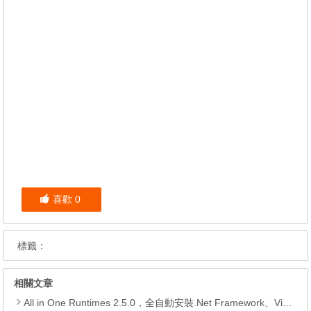
喜歡
0
標籤：
相關文章
All in One Runtimes 2.5.0，全自動安裝.Net Framework、Visual C++、DirectX、Flash Player、JRE