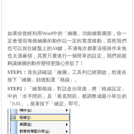
如果你曾經利用
Word
中的「繪圖」功能繪製圖形，你一
定會發現每個繪圖的動作以一定的寬度移動，當然我們
也可以按住鍵盤上的
Alt
鍵，不過每次都要這樣操作未免
也太過麻煩，其實只要進行一個簡單的設定，我們就能
夠讓繪圖的動作變得更隨心所欲了！
STEP1
：
首先請確認「繪圖」工具列已經開啟，然後在
按下「繪圖
」
鈕後點選「格線
」
。
STEP2
：
「繪製格線」對話盒出現後，
將「格線設定」
中的「水平
間距」及「垂直間距」都調整
成最小單位的
「
0.01
」，接著按
下
「
確定
」
即可。