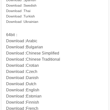
Download :
Spanish
Download :
Swedish
Download :
Thai
Download :
Turkish
Download :
Ukrainian
64bit：
Download :
Arabic
Download :
Bulgarian
Download :
Chinese Simplified
Download :
Chinese Traditional
Download :
Crotian
Download :
Czech
Download :
Danish
Download :
Dutch
Download :
English
Download :
Estonian
Download :
Finnish
Download :
French