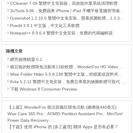
CCleaner 7.09 繁體中文安裝版，高效能作業系統清理軟體
3uTools 9.06，免費蘋果 iPhone / iPad 手機平板電腦管理備份還原軟體
Greenshot 1.2.10.6 繁體中文免安裝，螢幕抓圖軟體，1.3.315 安裝版
Poedit 3.9.1 中文版，中文化工具軟體
Notepad++ 8.9.6.4 繁體中文免安裝，免費的代碼編輯器
隨機文章
網芳續傳精靈 0.1
豌豆狐的軟體限免活動有13款軟體，WonderFox HD Video Converter Factory Pro、 Watermark Software、WiseCare 365 Pro、Seed4.Me VPN、WinToFlash Professional、RightNote Standard、ONLYOFFICE Cloud Office、Epubor Ultimate、Folder Marker Home 、Clipà.Vu、Preloaders、Animiz Professional 以及 DoYourData Uninstaller Pro。
Wise Folder Hider 5.0.8.238 繁體中文版，把檔案或資料夾隱藏起來
Krita 5.2.11 繁體中文免安裝，免費且專業的繪圖軟體可取代 Photoshop
下載 Windows 8 Consumer Preview
【上篇】
WonderFox 復活節瘋狂限免活動 (總價值440美元)
Wise Care 365 Pro、AOMEI Partition Assistant Pro、MiniTool
Power Data Recovery……
【下篇】
使用 iPhone 的 [多工處理] 關掉 Apps 是否有必要？