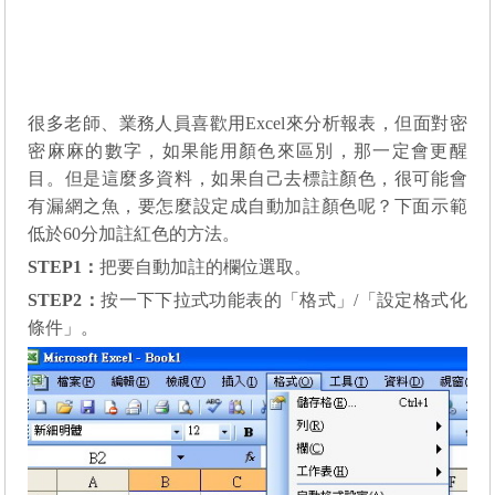
很多老師、業務人員喜歡用
Excel
來分析報表，但面對密
密麻麻的數字，如果能用顏色來區別，那一定會更醒
目。但是這麼多資料，如果自己去標註顏色，很可能會
有漏網之魚，要怎麼設定成自動加註顏色呢？下面示範
低於
60
分加註紅色的方法。
STEP1
：
把要自動加註的欄位選取。
STEP2
：
按一下下拉式功能表的「格式」/「設定格式化
條件」。