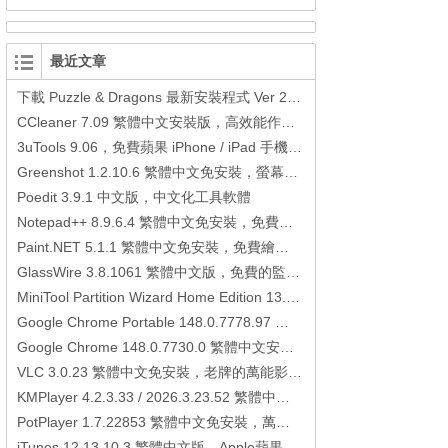
最近文章
下載 Puzzle & Dragons 最新安裝程式 Ver 23.3.2 日本版、港台版… (PAD Radar) (.apk) (.xapk)
CCleaner 7.09 繁體中文安裝版，高效能作業系統清理軟體
3uTools 9.06，免費蘋果 iPhone / iPad 手機平板電腦管理備份還原軟體
Greenshot 1.2.10.6 繁體中文免安裝，螢幕抓圖軟體，1.3.315 安裝版
Poedit 3.9.1 中文版，中文化工具軟體
Notepad++ 8.9.6.4 繁體中文免安裝，免費的代碼編輯器
Paint.NET 5.1.1 繁體中文免安裝，免費繪圖軟體取代微軟小畫家
GlassWire 3.8.1061 繁體中文版，免費的監控電腦連線狀態、網路流量監控/統計工具
MiniTool Partition Wizard Home Edition 13.6，好用的磁碟分割工具
Google Chrome Portable 148.0.7778.97 繁體中文免安裝，Google瀏覽器
Google Chrome 148.0.7730.0 繁體中文安裝版，Google瀏覽器
VLC 3.0.23 繁體中文免安裝，老牌的萬能影片播放軟體免安裝中文版
KMPlayer 4.2.3.33 / 2026.3.23.52 繁體中文免安裝，超強的多媒體播放器
PotPlayer 1.7.22853 繁體中文免安裝，萬能硬解影音播放器
iTunes 12.13.10.3 繁體中文版，Apple蘋果用戶必備軟體