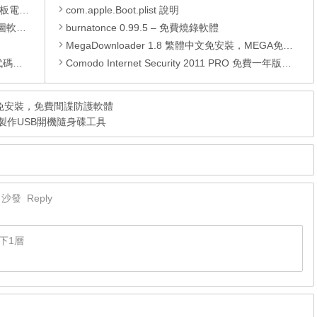
還原軟體
com.apple.Boot.plist 說明
 安裝版
burnatonce 0.99.5 – 免費燒錄軟體
MegaDownloader 1.8 繁體中文免安裝，MEGA免費空間下載器
編輯器
Comodo Internet Security 2011 PRO 免費一年版（含防毒軟體、防火牆）
9.85.5 免安裝，免費間諜防護軟體
os技術製作USB開機隨身碟工具
沙發
Reply
下1層