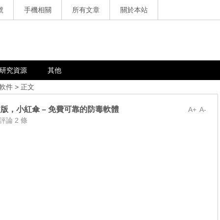
號
手機相關
所有文章
關於本站
研究資源
其他
軟件
> 正文
83 繁體中文版，小紅傘 – 免費可靠的防毒軟體
A+
A-
評論 2 條