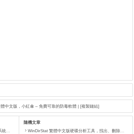
0.52.783 繁體中文版，小紅傘 – 免費可靠的防毒軟體
|
[複製鏈結]
隨機文章
理軟體
WinDirStat 繁體中文版硬碟分析工具，找出、刪除超大檔案