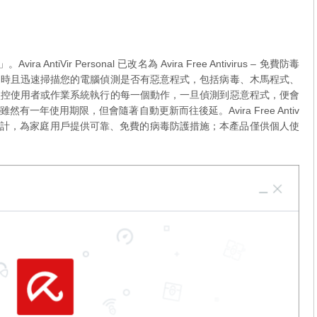
a AntiVir Personal 已改名為 Avira Free Antivirus – 免費防毒
隨時且迅速掃描您的電腦偵測是否有惡意程式，包括病毒、木馬程式、
監控使用者或作業系統執行的每一個動作，一旦偵測到惡意程式，便會
一年使用期限，但會隨著自動更新而往後延。Avira Free Antiv
心設計，為家庭用戶提供可靠、免費的病毒防護措施；本產品僅供個人使