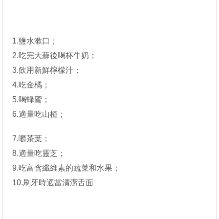
1.鹽水漱口；
2.吃完大蒜後喝杯牛奶；
3.飲用新鮮檸檬汁；
4.吃金橘；
5.喝蜂蜜；
6.適量吃山楂；
7.嚼茶葉；
8.適量吃靈芝；
9.吃富含纖維素的蔬菜和水果；
10.刷牙時適當清潔舌面