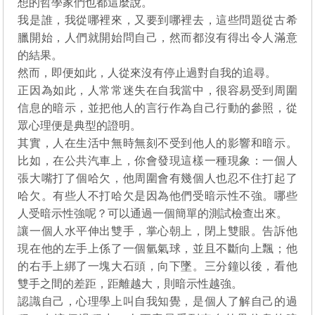
想的哲學家們也都這麼說。
我是誰，我從哪裡來，又要到哪裡去，這些問題從古希
臘開始，人們就開始問自己，然而都沒有得出令人滿意
的結果。
然而，即便如此，人從來沒有停止過對自我的追尋。
正因為如此，人常常迷失在自我當中，很容易受到周圍
信息的暗示，並把他人的言行作為自己行動的參照，從
眾心理便是典型的證明。
其實，人在生活中無時無刻不受到他人的影響和暗示。
比如，在公共汽車上，你會發現這樣一種現象：一個人
張大嘴打了個哈欠，他周圍會有幾個人也忍不住打起了
哈欠。有些人不打哈欠是因為他們受暗示性不強。哪些
人受暗示性強呢？可以通過一個簡單的測試檢查出來。
讓一個人水平伸出雙手，掌心朝上，閉上雙眼。告訴他
現在他的左手上係了一個氫氣球，並且不斷向上飄；他
的右手上綁了一塊大石頭，向下墜。三分鐘以後，看他
雙手之間的差距，距離越大，則暗示性越強。
認識自己，心理學上叫自我知覺，是個人了解自己的過