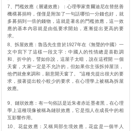
7、門檻效應（層遞效應）：心理學家查爾迪尼在替慈善
機構募捐時，僅僅是附加了一句話哪怕一分錢也好，就
多募捐到一倍的錢物，這就是著名的門檻效應，這一效
應的基本內容就是由低要求開始，逐漸提出更高的要
求。
8、拆屋效應：魯迅先生曾於1927年在《無聲的中國》一
文中寫下了這樣一段文字：中國人的性情總是喜歡調
和、折中的，譬如你說，這屋子太暗，說在這裡開 一個
天窗，大家一定是不允許的，但如果你主張拆掉屋頂，
他們就會來調和，願意開天窗了。 ”這種先提出很大的要
求，接著提出較小較少的要求，在心理學上被稱為拆屋
效應。
9、鏈狀效應：有一句俗話是近朱者赤近墨者黑，在心理
學上這種現像被稱為鏈狀效應，它是指人在成長中的相
互影響作用。
10、花盆效應：又稱局部生境效應，花盆是一個半人