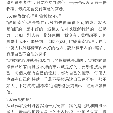
路相逢勇者勝”，只要樹立自信心，一份耕耘必 定有一份
收穫。最終定會交付滿意的答卷。
35.“酸葡萄”心理和“甜檸檬”心理
“酸葡萄”心理是指自己努力去做而得不到的東西就說
是“酸”的，是不好的，這種方法可以緩解我們的一些壓
力。比如：別人有一樣好東西，我沒有，我很想要， 但
實際上我不可能得到。這時不妨利用“酸葡萄”心理，在心
中努力找到那樣東西不好的地方，說那樣東西的“壞話”，
克服自己不合理的需求。
“甜檸檬”心理就是認為自己的檸檬就是甜的，“甜檸檬”是
指自己所有而擺脫不掉的東西就是好的，要學會接納自
己。每個人都有自己的優點，都有自己的優勢，每個人
也都有自己的特點，千萬不要輕易說自己這不好，那不
如人，不妨試試“甜檸檬”心理學會接納自己，逐漸增強自
信。
36.“南風效應”
法國作家拉封丹曾寫過一則寓言，講的是北風和南風比
威力，看誰能把行人身上的大衣脫掉。北風首先來一個