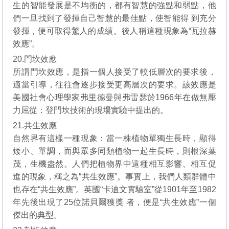
生的智能發展是不均衡的，都有智慧的強點和弱點，他
們一旦找到了發揮自己智慧的最佳點，使智能得 到充分
發揮，便可取得驚人的成績。後人稱這種現象為“瓦拉赫
效應”。
20.門坎效應
所謂門坎效應，是指一個人接受了較低層次的要求後，
適當引導，往往會逐步接受更高層次的要求。該效應是
美國社會心理學家弗里德曼與弗雷瑟於1966年在做無壓
力屈從：登門坎技術的現場實驗中提出的。
21.共生效應
自然界有這樣一種現象：當一株植物單獨生長時，顯得
矮小、單調，而與眾多同類植物一起生長時，則根深葉
茂，生機盎然。人們把植物界中這種相互影響、相互促
進的現象，稱之為“共生效應”。事實上，我們人類群體中
也存在“共生效應”。英國“卡迪文實驗室”從1901年至1982
年先後出現了25位諾貝爾獲獎 者，便是“共生效應”一個
傑出的典型。