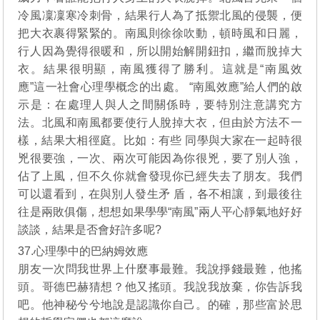
冷風凜凜寒冷刺骨，結果行人為了抵禦北風的侵襲，便
把大衣裹得緊緊的。南風則徐徐吹動，頓時風和日麗，
行人因為覺得很暖和，所以開始解開鈕扣，繼而脫掉大
衣。結果很明顯，南風獲得了勝利。這就是“南風效
應”這一社會心理學概念的出處。 “南風效應”給人們的啟
示是：在處理人與人之間關係時，要特別注意講究方
法。北風和南風都要使行人脫掉大衣，但由於方法不一
樣，結果大相徑庭。比如：有些 同學與大家在一起時很
兇很要強，一次、兩次可能因為你很兇，要了別人強，
佔了上風，但不久你就會發現你已經失去了朋友。我們
可以還看到，在與別人發生矛 盾，各不相讓，到最後往
往是兩敗俱傷，想想如果學學“南風”兩人平心靜氣地好好
談談，結果是否會好許多呢?
37.心理學中的巴納姆效應
朋友一次問我世界上什麼事最難。我說掙錢最難，他搖
頭。哥德巴赫猜想？他又搖頭。我說我放棄，你告訴我
吧。他神秘兮兮地說是認識你自己。的確，那些富於思