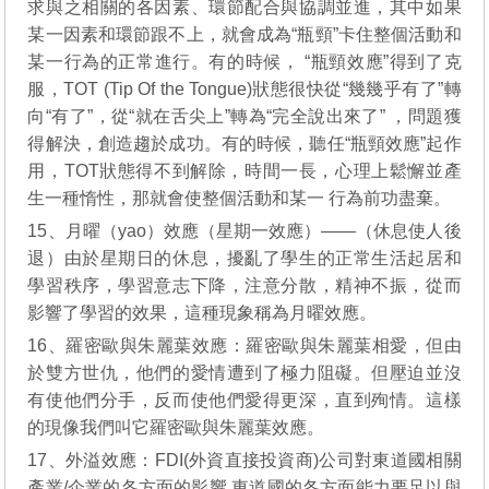
求與之相關的各因素、環節配合與協調並進，其中如果
某一因素和環節跟不上，就會成為“瓶頸”卡住整個活動和
某一行為的正常進行。有的時候， “瓶頸效應”得到了克
服，TOT (Tip Of the Tongue)狀態很快從“幾幾乎有了”轉
向“有了”，從“就在舌尖上”轉為“完全說出來了” ，問題獲
得解決，創造趨於成功。有的時候，聽任“瓶頸效應”起作
用，TOT狀態得不到解除，時間一長，心理上鬆懈並產
生一種惰性，那就會使整個活動和某一 行為前功盡棄。
15、月曜（yao）效應（星期一效應）——（休息使人後
退）由於星期日的休息，擾亂了學生的正常生活起居和
學習秩序，學習意志下降，注意分散，精神不振，從而
影響了學習的效果，這種現象稱為月曜效應。
16、羅密歐與朱麗葉效應：羅密歐與朱麗葉相愛，但由
於雙方世仇，他們的愛情遭到了極力阻礙。但壓迫並沒
有使他們分手，反而使他們愛得更深，直到殉情。這樣
的現像我們叫它羅密歐與朱麗葉效應。
17、外溢效應：FDI(外資直接投資商)公司對東道國相關
產業/企業的各方面的影響.東道國的各方面能力要足以與