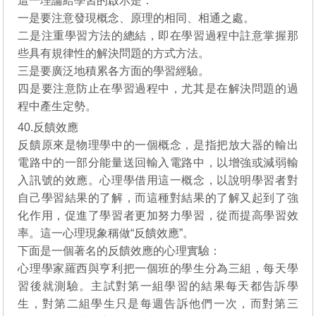
這一理論給學習的啟示是：
一是要注意發現概念、原理的相同、相通之處。
二是注重學習方法的總結，即在學習過程中註意掌握那
些具有規律性的解決問題的方式方法。
三是要廣泛地積累各方面的學習經驗。
四是要注意防止在學習過程中，尤其是在解決問題的過
程中產生定勢。
40.反饋效應
反饋原來是物理學中的一個概念，是指把放大器的輸出
電路中的一部分能量送回輸入電路中，以增強或減弱輸
入訊號的效應。心理學借用這一概念，以說明學習者對
自己學習結果的了解，而這種對結果的了解又起到了強
化作用，促進了學習者更加努力學習，從而提高學習效
率。這一心理現象稱做“反饋效應”。
下面是一個著名的反饋效應的心理實驗：
心理學家羅西與亨利把一個班的學生分為三組，每天學
習後就測驗。主試對第一組學習的結果每天都告訴學
生，對第二組學生只是每週告訴他們一次，而對第三