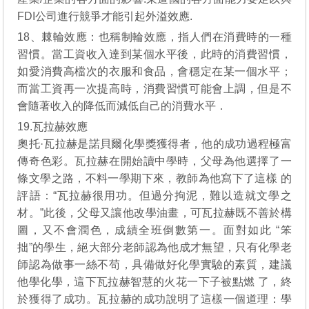
FDI公司進行競爭才能引起外溢效應.
18、棘輪效應：也稱制輪效應，指人們在消費時的一種
習慣。當工資收入達到某個水平後，此時的消費習慣，
如愛消費高檔次的衣服和食品，會穩定在某一個水平；
而當工資再一次提高時，消費習慣可能會上調，但是不
會隨著收入的降低而減低自己的消費水平．
19.瓦拉赫效應
奧托·瓦拉赫是諾貝爾化學獎獲得者，他的成功過程極富
傳奇色彩。瓦拉赫在開始讀中學時，父母為他選擇了一
條文學之路，不料一學期下來，教師為他寫下了這樣 的
評語：“瓦拉赫很用功。但過分拘泥，難以造就文學之
材。”此後，父母又讓他改學油畫，可瓦拉赫既不善於構
圖，又不會潤色，成績全班倒數第一。面對如此 “笨
拙”的學生，絕大部分老師認為他成才無望，只有化學老
師認為做事一絲不苟，具備做好化學實驗的素質，建議
他學化學，這下瓦拉赫智慧的火花一下子被點燃 了，終
於獲得了成功。瓦拉赫的成功說明了這樣一個道理：學