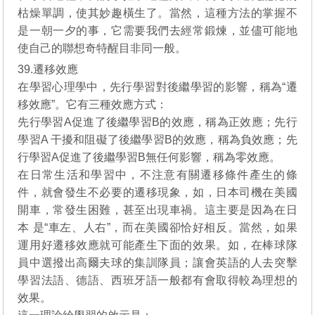
枯燥單調，使其妙趣橫生了。當然，這種方法的掌握不
是一朝一夕的事，它需要我們去經常鍛煉，並儘可能地
使自己的聯想奇特醒目非同一般。
39.遷移效應
在學習心理學中，先行學習對後繼學習的影響，稱為“遷
移效應”。它有三種效應方式：
先行學習A促進了後繼學習B的效應，稱為正效應；先行
學習A 干擾和阻礙了後繼學習B的效應，稱為負效應；先
行學習A促進了後繼學習B無任何影響，稱為零效應。
在日常生活和學習中，不注意有關遷移條件產生的條
件，就會發生不必要的遷移現象，如，日本司機在美國
開車，常發生困難，甚至出現車禍。這主要是因為在日
本 是“車左、人右”，而在美國卻恰好相反。當然，如果
運用好遷移效應就可能產生下面的效果。如，在棒球隊
員中選撥出高爾夫球的集訓隊員；讓會英語的人去突擊
學習法語、德語、西班牙語一般都有會取得較為理想的
效果。