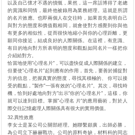
以及自己懷才不遇的憤慨，果然，這一席話博得了老總
的賞識和同情，最終他被錄用為業務經理。這就是所謂
的名片效應。也即兩個人在交往時，如果首先表明自己
與對方的態度和價值觀相同，就會使對方感覺到你與他
有更多的相似性，從而很快地縮小與你的心理距離，更
願同你接近，結成良好的人際關係。在這裡，有意識、
有目的地向對方所表明的態度和觀點如同名片一樣把你
介紹給對方。
恰當地使用”心理名片”，可以盡快促成人際關係的建立，
但要使”心理名片”起到應有的作用，首先，要善於捕捉對
方的信息，把握真實的態度，尋找其積極的、 你可以接
受的觀點，”製作”一張有效的”心理名片”。其次，尋找時
機，恰到好處地向對方”出示”你的”心理名片”，這樣，你
就可以達到目標。掌握”心理名 片”的應用藝術，對於人
際交往記憶處理人際關係具有很大的實用價值。
32.異性效應
李女士是某公司公關部經理。她聯繫頗廣，出師必勝，
為公司立下赫赫戰功。公司的原料奇缺，材料科的同志