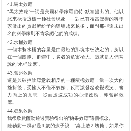
41.馬太效應
“馬太效應”一詞是美國科學家羅伯特·默頓提出的。他以
此來概括這樣一種社會現象——對已有相當聲譽的科學
家做出的貢獻所給予的榮譽越來越多，而對那些還未出
名的科學家則不肯承認他們的成績。
42.水桶效應
一個木製水桶的容量是由最短的那塊木板決定的，所以
在一個團隊、群體中，劣者的危害極大。這就是人們常
說的“水桶效應”。
43.奮起效應
這是與破摔效應意義相反的一種積極效應：當一次大的
挫折後，受挫人不僅不氣餒，反而激發起改變現況、奮
力向上的意志，從而迅速成功的心理效應，即奮起效
應。
44.糖果效應
我很欣賞薩勒通過實驗得出的“糖果效應”這個概念。
薩勒對一群都是4 歲的孩子說：“桌上放2 塊糖，如果你