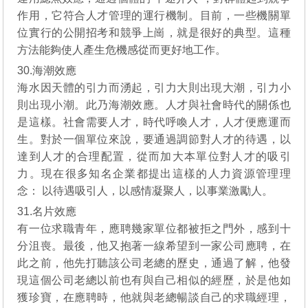
作用，它符合人才管理的運行機制。目前，一些機關單
位實行的公開招考和競爭上崗，就是很好的典型。這種
方法能夠使人產生危機感從而更好地工作。
30.海潮效應
海水因天體的引力而湧起，引力大則出現大潮，引力小
則出現小潮。此乃海潮效應。人才與社會時代的關係也
是這樣。社會需要人才，時代呼喚人才，人才便應運而
生。對於一個單位來說，要通過調節對人才的待遇，以
達到人才的合理配置，從而加大本單位對人才的吸引
力。現在很多知名企業都提出這樣的人力資源管理理
念： 以待遇吸引人，以感情凝聚人，以事業激勵人。
31.名片效應
有一位求職青年，應聘幾家單位都被拒之門外，感到十
分沮喪。最後，他又抱著一線希望到一家公司應聘，在
此之前，他先打聽該公司老總的歷史，通過了解，他發
現這個公司老總以前也有與自己相似的經歷，於是他如
獲珍寶，在應聘時，他就與老總暢談自己的求職經理，