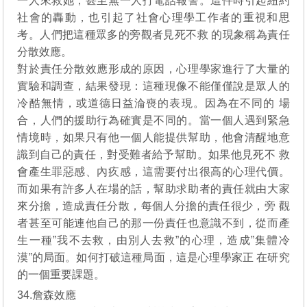
一人來救她，甚至無一人打電話報警。這件時引起紐約
社會的轟動，也引起了社會心理學工作者的重視和思
考。人們把這種眾多的旁觀者見死不救 的現象稱為責任
分散效應。
對於責任分散效應形成的原因，心理學家進行了大量的
實驗和調查，結果發現：這種現像不能僅僅說是眾人的
冷酷無情，或道德日益淪喪的表​​現。因為在不同的 場
合，人們的援助行為確實是不同的。當一個人遇到緊急
情境時，如果只有他一個人能提供幫助，他會清醒地意
識到自己的責任，對受難者給予幫助。如果他見死不 救
會產生罪惡感、內疚感，這需要付出很高的心理代價。
而如果有許多人在場的話，幫助求助者的責任就由大家
來分擔，造成責任分散，每個人分擔的責任很少，旁 觀
者甚至可能連他自己的那一份責任也意識不到，從而產
生一種”我不去救，由別人去救”的心理，造成”集體冷
漠”的局面。如何打破這種局面，這是心理學家正 在研究
的一個重要課題。
34.詹森效應