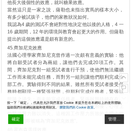
他長大後個性的效應，就叫糖果效應。
當然這只是一家之說，薩勒也未指出實馬的樣本大小，
有多少被試孩子，他們的家教狀況如何。
我認為4 歲的測試不會絕對性地決定他以後的人格，4 一
16 歲期間，12 年的環境與教育會起更大的作用。但薩勒
提出的這個效應還是頗有新意的。
45.齊加尼克效應
法國心理學家齊加尼克曾作過一次頗有意義的實驗：他
將自願受試者分為兩組，讓他們去完成20項工作。其
間，齊加尼克對一組受試者進行干預，使他們無法繼續
工作而未能完成任務，而對另一組則讓他們順利完成全
部工作。實驗得到不同的結果。雖然所有受試者接受任
務時都顯現一種緊張狀態，但順利完成任務者，緊張狀
態隨之消失；而未能完成任務者，緊張狀態持續存在，
按一下「確定」，代表您允許我們置放 Cookie 來提升您在本網站上的使用體驗、
他們的思緒總是被那些未能完成的工作所困擾，心理上
協助我們分析網站效能和使用狀況。
瀏覽我們的 Cookie 政策。
的緊張壓力難以消失。這種因工作壓力所致的心理上的
確定
管理…
緊張狀態即被稱為“齊加尼克效應”。
46.​​霍布森選擇效應