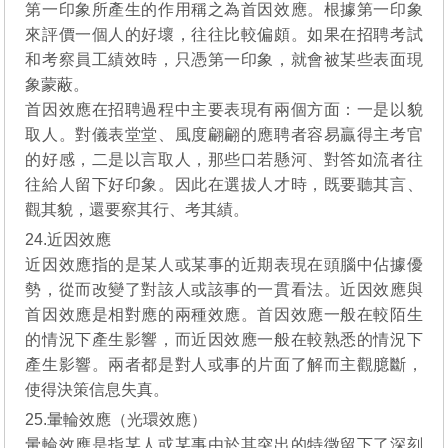
第一印象所產生的作用稱之為首因效應。根據第一印象
來評價一個人的好壞，往往比較偏頗。如果在招聘考試
和考察員工績效時，只憑第一印象，就會被某些表面現
象蒙蔽。
首因效應在招聘過程中主要表現有兩個方面：一是以貌
取人。對儀表堂堂、風度翩翩的應聘者容易贏得主考官
的好感，二是以言取人，那些口若懸河、對答如流者往
往給人留下好印象。因此在選拔人才時，既要聽其言、
觀其貌，還要察其行、考其績。
24.近因效應
近因效應指的是某人或某事的近期表現在頭腦中佔據優
勢，從而改變了對該人或該事的一貫看法。近因效應與
首因效應是相對應的兩種效應。首因效應一般在較陌生
的情況下產生影響，而近因效應一般在較熟悉的情況下
產生影響。兩者都是對人或事的片面了解而主觀臆斷，
使得決策信息失真。
25.暈輪效應（光環效應）
暈輪效應是指某人或某事由於其突出的特徵留下了深刻