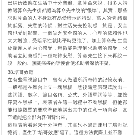
巴納姆效應在生活中十分普遍。拿算命來說，很多人請
教過算命先生後都認為算命先生說的“很準”。其實，那些
求助算命的人本身就有易受暗示的特點。當人的情 緒處
於低落、失意的時候，對生活失去控制感，於是，安全
感也受到影響。一個缺乏安全感的人，心理的依賴性也
大大增強，受暗示性就比平時更強了。加上算命先 生善
於揣摩人的內心感受，稍微能夠理解求助者的感受，求
助者立刻會感到一種精神安慰。算命先生接下來再說一
段一般的、無關痛癢的話便會使求助者深信不疑。
38.培哥效應
在有些電視節目中，曾有人做過所謂奇特的記憶表演。
一般都是在舞台上立一塊黑板，然後隨意讓觀眾說出一
些詞語、數字、節目名稱、公式、外語單詞等等，並按
序寫在黑板上。表演者在這一過程中不看黑板，但他卻
能根據觀眾的要求準確地講出其中的任意一項內容，甚
至還能把全部內容倒背出來。
這種表演看起來十分神奇，其實只不過是運用了培哥記
憶術，產生了“培哥效應”罷了。這種方法實際上並不難，