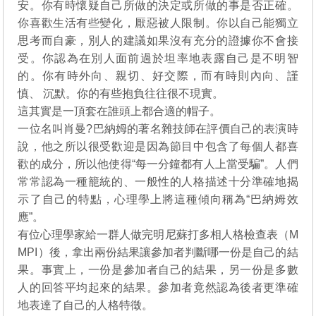
安。你有時懷疑自己所做的決定或所做的事是否正確。
你喜歡生活有些變化，厭惡被人限制。你以自己能獨立
思考而自豪，別人的建議如果沒有充分的證據你不會接
受。你認為在別人面前過於坦率地表露自己是不明智
的。你有時外向、親切、好交際，而有時則內向、謹
慎、 沉默。你的有些抱負往往很不現實。
這其實是一頂套在誰頭上都合適的帽子。
一位名叫肖曼?巴納姆的著名雜技師在評價自己的表演時
說，他之所以很受歡迎是因為節目中包含了每個人都喜
歡的成分，所以他使得“每一分鐘都有人上當受騙”。人們
常常認為一種籠統的、一般性的人格描述十分準確地揭
示了自己的特點，心理學上將這種傾向稱為“巴納姆效
應”。
有位心理學家給一群人做完明尼蘇打多相人格檢查表（M
MPI）後，拿出兩份結果讓參加者判斷哪一份是自己的結
果。事實上，一份是參加者自己的結果，另一份是多數
人的回答平均起來的結果。參加者竟然認為後者更準確
地表達了自己的人格特徵。