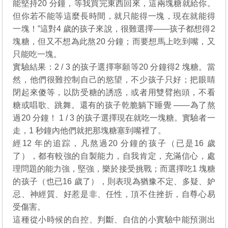
能堅持20 分鐘，等我買完東西回來，這兩塊糖就給你。
但你若不能等這麼長時間，就只能得一塊，現在就能得
一塊！”這對4 歲的孩子來說，很難選擇——孩子都想得2
塊糖，但又不想為此熬20 分鐘；而要想馬上吃到嘴，又
只能吃一塊。
實驗結果：2 / 3 的孩子選擇寧願等20 分鐘得2 塊糖。當
然，他們很難控制自己的慾望，不少孩子只好；把眼睛
閉起來傻等，以防受糖的誘惑，或者用雙臂抱頭，不看
糖或唱歌、跳舞。還有的孩子乾脆躺下睡覺 ——為了熬
過20 分鐘！ 1 / 3 的孩子選擇現在就吃一塊糖。實驗者一
走，1 秒鐘內他們就把那塊糖塞到嘴裡了。
經12 年的追踪，凡熬過20 分鐘的孩子（已是16 歲
了），都有較強的自製能力，自我肯定，充滿信心，處
理問題的能力強，堅強，樂於接受挑戰；而選擇吃1 塊糖
的孩子（也已16 歲了），則表現為猶豫不定、多疑、妒
忌、神經質、好惹是非、任性，頂不住挫折，自尊心易
受傷害。
這種從小時候的自控、判斷、自信的小實驗中能預測出