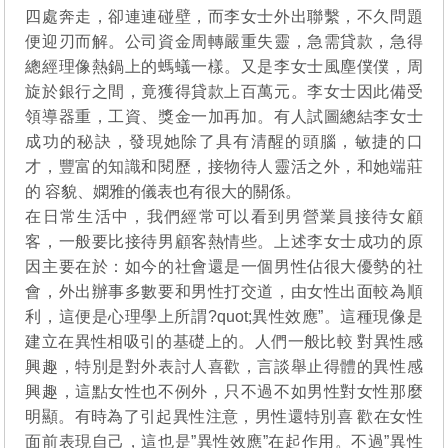
四處奔走，卻連連碰壁，而李女士外出聯繫，不久問題
便迎刃而解。公司資金周轉嚴重失靈，急需貸款，急得
總經理像熱鍋上的螞蟻一樣。又是李女士風塵僕僕，周
旋於銀行之間，竟獲得貸款上百萬元。李女士因此備受
領導器重，工資、獎金一加再加。有人試圖總結李女士
成功的秘訣，發現她除了具有清醒的頭腦，敏捷的口
才，豐富的知識和閱歷，接物待人靈活之外，和她端莊
的 容貌、嫻雅的儀表也有很大的關係。
在日常生活中，我們經常可以看到男營業員接待女顧
客，一般要比接待男顧客熱情些。上述李女士成功的原
因主要在於：如今的社會還是一個男性佔很大優勢的社
會，外出辦事多數要和男性打交道，由女性出面較為順
利，這便是心理學上所謂?quot;異性效應”。這種現像是
建立在異性相吸引的基礎上的。人們一般比較 對異性感
興趣，特別是對外表討人喜歡，言談舉止得體的異性感
興趣，這點女性也不例外，只不過不如男性對女性那麼
明顯。有時為了引起異性注意，男性還特別喜 歡在女性
面前表現自己，這也是”異性效應”在起作用。不過”異性