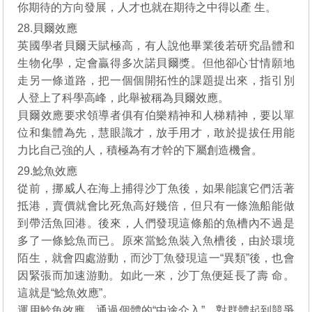
你期待的方向發展，人才也就在期待之中得以產 生。
28.貝爾效應
英國學者貝爾天賦極高，有人說他畢業後若研究晶體和
生物化學，定會贏得多次諾貝爾獎。但他卻心甘情願地
走另一條道路，把一個個開拓性的課題提出來，指引別
人登上了科學高峰，此舉被稱為貝爾效應。
貝爾效應要求領導者俱有伯樂精神和人梯精神，要以單
位和集體為先，慧眼識才，放手用才，敢於提拔任用能
力比自己強的人，積極為有才幹的下屬創造機會。
29.鯰魚效應
從前，挪威人在海上捕得沙丁魚後，如果能讓它們活著
抵港，賣價就會比死魚高好幾倍，但只有一條漁船能做
到帶活魚回港。後來，人們發現這條船的魚槽內不過是
多了一條鯰魚而已。原來當鯰魚裝入魚槽後，由於環境
陌生，就會四處游動，而沙丁魚發現這一“異類”後，也會
因緊張而加速游動。如此一來，沙丁魚便延長了壽 命。
這就是“鯰魚效應”。
運用鯰魚效應，通過個體的“中途介入”，對群體起到競爭