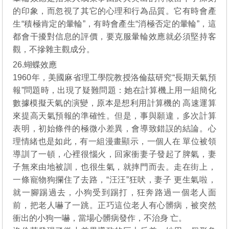
的印象，而忽視了其它的心理和行為品質。它有時會產
生“積極肯定的暈輪”，有時會產生“消極否定的暈輪”，這
都會干擾對信息的評價，要克服暈輪效應就必須堅持客
觀，不摻雜主觀成分。
26.蝴蝶效應
1960年，美國麻省理工學院教授洛倫茲研究“長期天氣預
報”問題時，出現了疑難問題：她在計算機上用一組簡化
數據模擬天氣的演變，原本是想利用計算機的 高速運算
來提高天氣預報的準確性。但是，事與願違，多次計算
表明，初始條件的極微小差異，會導致錯誤的結論。心
理情緒也是如此，有一組漫畫顯示，一個人在 單位被領
導訓了一頓，心裡很惱火，回家衝妻子發起了脾氣，妻
子無來由地被訓，也很生氣，就摔門而去。走在街上，
一條寵物狗攔住了去路，“汪汪”狂吠，妻子 更生氣啦，
就一腳踢過去，小狗受到踢打，狂奔路過一個老人面
前，把老人嚇了一跳。正巧這位老人有心髒病，被突然
衝出的小狗一嚇，當場心髒病發作，不治身 亡。