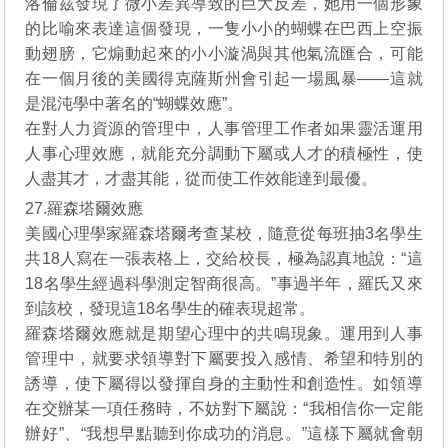
洛倫茲發現了微小差異導致的巨大反差，她用一個形象
的比喻來表達這個發現，一隻小小的蝴蝶在巴西上空振
動翅膀，它煽動起來的小小漩渦與其他氣流匯合，可能
在一個月後的美國得克薩斯州會引起一場風暴——這就
是混沌學中著名的“蝴蝶效應”。
在對人力資源的管理中，人事管理工作者如果靈活運用
人事心理效應，就能充分調動下屬或人才的積極性，使
人盡其才，才盡其能，從而使工作效能達到最優。
27.羅森塔爾效應
美國心理學家羅森塔爾考查某校，隨意從每班抽3名學生
共18人寫在一張表格上，交給校長，極為認真地說：“這
18名學生經過科學測定智商很高。”事過半年，羅氏又來
到該校，發現這18名學生的確表現超常。
羅森塔爾效應就是期望心理中的共鳴現象。運用到人事
管理中，就要求領導對下屬要投入感情、希望和特別的
誘導，使下屬得以發揮自身的主動性和創造性。如領導
在交辦某一項任務時，不妨對下屬說：“我相信你一定能
辦好”、“我想早點聽到你成功的消息。”這樣下屬就會朝