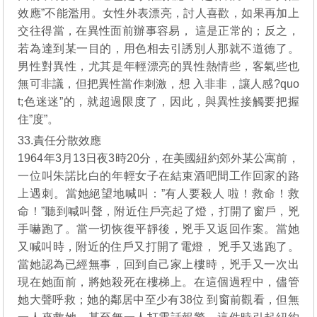
效應”不能濫用。女性外表漂亮，討人喜歡​​，如果再加上
交往得當，在異性面前辦事容易， 這是正常的；反之，
若為達到某一目的，用色相去引誘別人那就不道德了。
男性對異性，尤其是年輕漂亮的異性熱情些，客氣些也
無可非議，但把異性當作刺激，想 入非非，讓人感?quo
t;色迷迷”的，就超過限度了，因此，與異性接觸要把握
住”度”。
33.責任分散效應
1964年3月13日夜3時20分，在美國紐約郊外某公寓前，
一位叫朱諾比白的年輕女子在結束酒吧間工作回家的路
上遇刺。當她絕望地喊叫：”有人要殺人 啦！救命！救
命！”聽到喊叫聲，附近住戶亮起了燈，打開了窗戶，兇
手嚇跑了。當一切恢復平靜後，兇手又返回作案。當她
又喊叫時，附近的住戶又打開了電燈， 兇手又逃跑了。
當她認為已經無事，回到自己家上樓時，兇手又一次出
現在她面前，將她殺死在樓梯上。在這個過程中，儘管
她大聲呼救；她的鄰居中至少有38位 到窗前觀看，但無