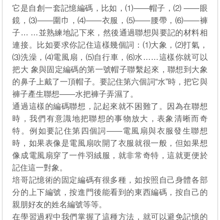
它是自創一套記憶編碼，比如，⑴——帽子，⑵ ——眼
鏡，⑶——圍巾，⑷——衣服，⑸——腰帶，⑹——褲
子… …並熟練地記下來，然後通過聯想與要記的材料相
連接。比如要求你記住這樣幾個詞：⑴大象，⑵打氣，
⑶洗澡，⑷電風扇，⑸自行車，⑹水……這樣你就可以
把大 象與固定編碼的第一號帽子聯繫起來，聯想到大象
的鼻子上戴了一頂帽子。要記住第六個詞“水”時，把它與
褲子產生聯想——水把褲子弄濕了。
通過這樣的編碼聯想，記起來就不困難了。因為在聯想
時，我們有意識地把聯想的事物放大，表象清晰而奇
特。例如要記住第四個詞——電風扇與衣服發生聯想
時，如果表像是電風扇吹開了衣服就很一般，但如果想
像成電風扇穿了一件羽絨服，就非常奇特，這就更便於
記住這一對象。
培哥記憶術的固定編碼有很多種，如按照自己身體各部
分的上下編號，按進門後能看到的東西編碼，按自己的
親朋好友的姓名編號等等。
在學習過程中我們掌握了這種方法，就可以避免記憶的