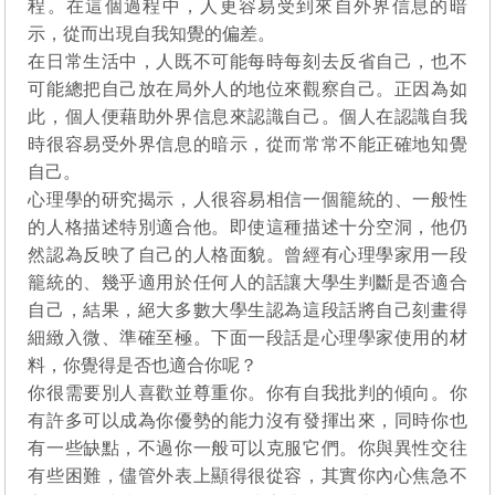
程。在這個過程中，人更容易受到來自外界信息的暗
示，從而出現自我知覺的偏差。
在日常生活中，人既不可能每時每刻去反省自己，也不
可能總把自己放在局外人的地位來觀察自己。正因為如
此，個人便藉助外界信息來認識自己。個人在認識自我
時很容易受外界信息的暗示，從而常常不能正確地知覺
自己。
心理學的研究揭示，人很容易相信一個籠統的、一般性
的人格描述特別適合他。即使這種描述十分空洞，他仍
然認為反映了自己的人格面貌。曾經有心理學家用一段
籠統的、幾乎適用於任何人的話讓大學生判斷是否適合
自己，結果，絕大多數大學生認為這段話將自己刻畫得
細緻入微、準確至極。下面一段話是心理學家使用的材
料，你覺得是否也適合你呢？
你很需要別人喜歡並尊重你。你有自我批判的傾向。你
有許多可以成為你優勢的能力沒有發揮出來，同時你也
有一些缺點，不過你一般可以克服它們。你與異性交往
有些困難，儘管外表上顯得很從容，其實你內心焦急不