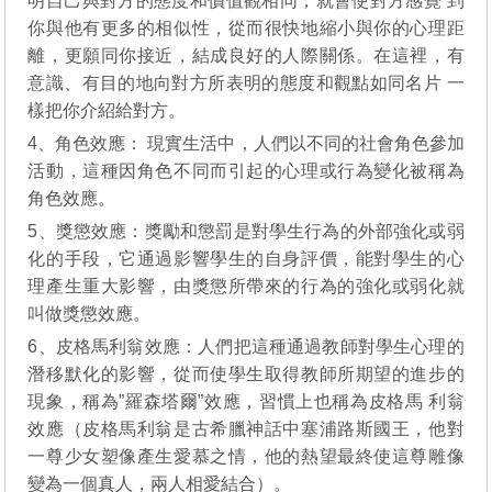
明自己與對方的態度和價值觀相同，就會使對方感覺 到
你與他有更多的相似性，從而很快地縮小與你的心理距
離，更願同你接近，結成良好的人際關係。在這裡，有
意識、有目的地向對方所表明的態度和觀點如同名片 一
樣把你介紹給對方。
4、角色效應： 現實生活中，人們以不同的社會角色參加
活動，這種因角色不同而引起的心理或行為變化被稱為
角色效應。
5、獎懲效應：獎勵和懲罰是對學生行為的外部強化或弱
化的手段，它通過影響學生的自身評價，能對學生的心
理產生重大影響，由獎懲所帶來的行為的強化或弱化就
叫做獎懲效應。
6、皮格馬利翁效應：人們把這種通過教師對學生心理的
潛移默化的影響，從而使學生取得教師所期望的進步的
現象，稱為”羅森塔爾”效應，習慣上也稱為皮格馬 利翁
效應（皮格馬利翁是古希臘神話中塞浦路斯國王，他對
一尊少女塑像產生愛慕之情，他的熱望最終使這尊雕像
變為一個真人，兩人相愛結合）。