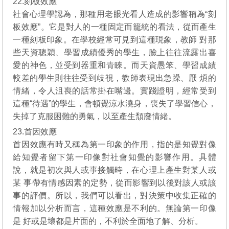
22.刻板效應
社會心理學認為，那種用老眼光看人造成的影響稱為“刻
板效應”。它是對人的一種固定而籠統的看法，從而產生
一種刻板印象。在學校經常可見到這種現象，教師 對那
些天資聰穎、學習成績優秀的學生，臉上往往流露出喜
愛的神色，並受到器重和青睞。而天資愚笨、學習成績
較差的學生則往往受到歧視，教師表現出急躁、厭 煩的
情緒，令人沮喪的話常掛在嘴邊。實踐證明，經常受到
這種“待遇”的學生，會頓覺涼水澆身，喪失了學習信心，
失掉了克服困難的勇氣，以至產生頹廢情緒。
23.首因效應
首因效應有時又稱為第一印象的作用，指的是知覺對像
給知覺者留下第一印像對社會知覺的影響作用。具體
說，就是初次與人或事接觸時，在心理上產生對某人或
某 事帶有情感因素的定勢，從而影響到以後對該人或該
事的評價。所以，我們可以看出，對決策中收集正確的
情報加以分析而言，這種效應是不利的。無論第一印像
是 好或是壞都是片面的，不利於全面地了解、分析。