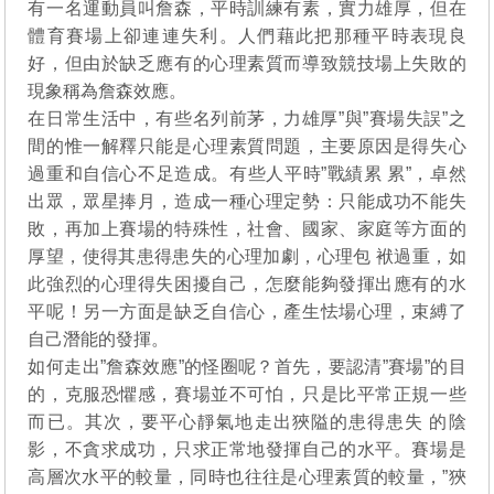
有一名運動員叫詹森，平時訓練有素，實力雄厚，但在
體育賽場上卻連連失利。人們藉此把那種平時表現良
好，但由於缺乏應有的心理素質而導致競技場上失敗的
現象稱為詹森效應。
在日常生活中，有些名列前茅，力雄厚”與”賽場失誤”之
間的惟一解釋只能是心理素質問題，主要原因是得失心
過重和自信心不足造成。有些人平時”戰績累 累”，卓然
出眾，眾星捧月，造成一種心理定勢：只能成功不能失
敗，再加上賽場的特殊性，社會、國家、家庭等方面的
厚望，使得其患得患失的心理加劇，心理包 袱過重，如
此強烈的心理得失困擾自己，怎麼能夠發揮出應有的水
平呢！另一方面是缺乏自信心，產生怯場心理，束縛了
自己潛能的發揮。
如何走出”詹森效應”的怪圈呢？首先，要認清”賽場”的目
的，克服恐懼感，賽場並不可怕，只是比平常正規一些
而已。其次，要平心靜氣地走出狹隘的患得患失 的陰
影，不貪求成功，只求正常地發揮自己的水平。賽場是
高層次水平的較量，同時也往往是心理素質的較量，”狹