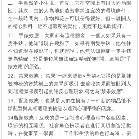
工、半自然的小生境。首先，它在空間上有很大的局限
性，其次，由於人為地創造出非常適宜的的環境條件，
在一段時間內，作物和花卉可以長得很好。但一離開人
的精心照料，經不起溫度的變化，更經不起風吹雨打。
11、手錶效應：大家都有這種體會：一個人如果只有一
隻手錶，他知道現在幾點了；如果有兩隻手錶，他往往
不知道現在幾點了，也就是說，他無法知道哪一隻手錶
更為精確，於是他也就無法確定精確的時間。這就是“手
錶效應”的原義。
12、禁果效應：”禁果”一詞來源於< 聖經>,它講的是夏娃
被神秘的智慧樹上的禁果所吸引,去偷吃禁果而被貶到人
間.這種禁果所引起的逆反心理現象,稱之為”禁果效應”.
13、配套效應： 也就是人們在擁有了一件新的物品後不
斷配置與其相適應的物品以達到心理平衡的現象。
14瓶頸效應：反映的是一定社會心理過程中各個因素、
環節的相互關係。社會角色扮演者在進行某項創造活動
時，在從事某一學習、、工作和生活的角色行為時， 要