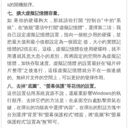
s的開機順序。
七、擴大虛擬記憶體容量。
如 果你的硬碟夠大，那就請你打開 “控制台” 中的“系
統”，在“效能”選項中打開“虛擬記憶體”，選擇第二項：我
自己設定虛擬記憶體設置，指向一個較少用的硬碟，並
把最大值和最小值都設定為一個固定 值，大小約實體記
憶體的2倍左右。這樣，虛擬記憶體在使用硬碟時，就不
用遷就其忽大忽小的差別，而將固定的空間作為虛擬記
憶體，加快存取速度。虛擬記憶體 的設置最好在“磁片碎
片整理”之後進行，這樣虛擬記憶體就分不在一個連續
的、無碎片文件的空間上，可以更好的發揮作用。
八、去掉“底圖”、“螢幕保護”等花俏的設置。
這些設置佔用系統資源不說，還嚴重影響Windows的執
行順序。去掉它們的方法是：在桌面空白處點擊滑鼠右
鍵，在彈出的功能表中選擇“內容”，在彈出的對話方塊中
分別選擇“背景”和“螢幕保護程式”標簽，將“底圖”和“螢幕
保護程式”設置為“無”即可。