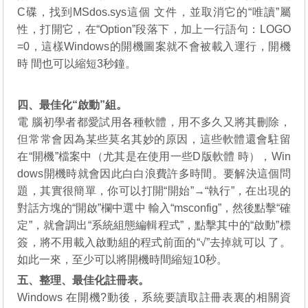
C碟，找到MSdos.sys這個 文件，並取消它的“唯讀”屬
性，打開它，在“Option”段落下，加上一行語句：LOGO
=0，這樣Windows的開機圖案就不會被載入運行，開機
時 間也可以縮短3秒鐘。
四、最佳化“啟動”組。
電 腦初學者都愛試用各種軟體，用不多久又將其刪除，
但常常會因為某些莫名其妙的原因，這些軟體還會駐留
在“開機”檔案中（尤其是在使用一些D版軟體 時），Win
dows開機時就會因此白白浪費許多時間。要解決這個問
題，其實很簡單，你可以打開“開始”→“執行”，在出現的
對話方塊的“開啟”欄中選中 輸入“msconfig”，然後點擊“確
定”，就會調出“系統組態編輯程式”，點擊其中的“啟動”標
簽，將不用載入啟動組的程式前面的“√”去掉就可以 了。
如此一來，至少可以將開機時間縮短10秒。
五、整理、最佳化註冊表。
Windows 在開機?動後，系統要讀取註冊表裏的相關資