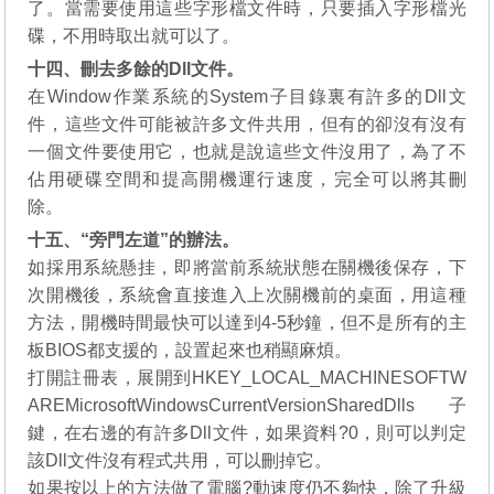
了。當需要使用這些字形檔文件時，只要插入字形檔光
碟，不用時取出就可以了。
十四、刪去多餘的Dll文件。
在Window作業系統的System子目錄裏有許多的Dll文
件，這些文件可能被許多文件共用，但有的卻沒有沒有
一個文件要使用它，也就是說這些文件沒用了，為了不
佔用硬碟空間和提高開機運行速度，完全可以將其刪
除。
十五、“旁門左道”的辦法。
如採用系統懸挂，即將當前系統狀態在關機後保存，下
次開機後，系統會直接進入上次關機前的桌面，用這種
方法，開機時間最快可以達到4-5秒鐘，但不是所有的主
板BIOS都支援的，設置起來也稍顯麻煩。
打開註冊表，展開到HKEY_LOCAL_MACHINESOFTW
AREMicrosoftWindowsCurrentVersionSharedDlls子
鍵，在右邊的有許多Dll文件，如果資料?0，則可以判定
該Dll文件沒有程式共用，可以刪掉它。
如果按以上的方法做了電腦?動速度仍不夠快，除了升級