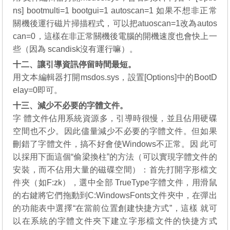
ns] bootmulti=1 bootgui=1 autoscan=1 如果不想非正常
關機後運行磁片掃描程式，可以把atuoscan=1改為autos
can=0，這樣在非正常關機後電腦的開機速度也會快上一
些（因為 scandisk沒有運行嘛）。
十二、讓引導資訊停留時間最短。
用文本編輯器打開msdos.sys，設置[Options]中的BootD
elay=0即可。
十三、減少不必要的字體文件。
字 體文件佔用系統資源多，引導時很慢，並且佔用硬碟
空間也不少。因此儘量減少不必要的字體文件。但如果
刪錯了字體文件，搞不好會使Windows不正常。因 此可
以採用下面這個“偷梁換柱”的方法（可以實現字體文件的
安裝，而不佔用大量的磁碟空間）：首先打開字形檔文
件夾（如F:zk），選中全部 TrueType字體文件，用滑鼠
的右鍵將它們拖動到C:WindowsFonts文件夾中，在彈出
的功能表中選擇“在當前位置創建快捷方式”，這樣 就可
以在系統的字體文件夾下建立字形檔文件的快捷方式