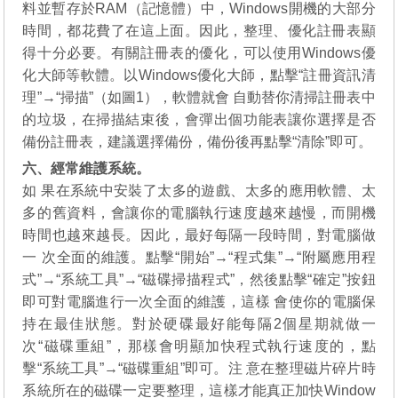
料並暫存於RAM（記憶體）中，Windows開機的大部分
時間，都花費了在這上面。因此，整理、優化註冊表顯
得十分必要。有關註冊表的優化，可以使用Windows優
化大師等軟體。以Windows優化大師，點擊“註冊資訊清
理”→“掃描”（如圖1），軟體就會 自動替你清掃註冊表中
的垃圾，在掃描結束後，會彈出個功能表讓你選擇是否
備份註冊表，建議選擇備份，備份後再點擊“清除”即可。
六、經常維護系統。
如 果在系統中安裝了太多的遊戲、太多的應用軟體、太
多的舊資料，會讓你的電腦執行速度越來越慢，而開機
時間也越來越長。因此，最好每隔一段時間，對電腦做
一 次全面的維護。點擊“開始”→“程式集”→“附屬應用程
式”→“系統工具”→“磁碟掃描程式”，然後點擊“確定”按鈕
即可對電腦進行一次全面的維護，這樣 會使你的電腦保
持在最佳狀態。對於硬碟最好能每隔2個星期就做一
次“磁碟重組”，那樣會明顯加快程式執行速度的，點
擊“系統工具”→“磁碟重組”即可。注 意在整理磁片碎片時
系統所在的磁碟一定要整理，這樣才能真正加快Window