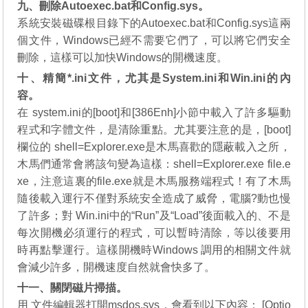
九、刪除Autoexec.bat和Config.sys。
系統安裝磁碟根目錄下的Autoexec.bat和Config.sys這兩
個文件，Windows已經不需要它們了，可以將它們安全
刪除，這樣可以加快Windows的開機速度。
十、精簡*.ini文件，尤其是System.ini和Win.ini的內
容。
在 system.ini的[boot]和[386Enh]小節中載入了許多驅動
程式和字體文件，是清除重點。尤其要注意的是，[boot]
欄位的 shell=Explorer.exe是木馬喜歡的隱蔽載入之所，
木馬們通常會將該句變為這樣：shell=Explorer.exe file.e
xe，注意這裏的file.exe就是木馬服務端程式！有了木馬
隨後載入運行不僅對系統安全造成了威脅，電腦?動也慢
了許多；對 Win.ini中的“Run”及“Load”後面載入的、不是
每次開機必須運行的程式，可以暫時清除，等以後要用
時再點擊運行。這樣開機時Windows 調用的相關文件就
會減少許多，開機速度自然就會快多了。
十一、關閉磁片掃描。
用 文件編輯器打開msdos.sys，會看到以下內容： [Optio