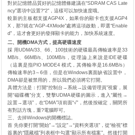
對於記憶體品質好的記憶體條建議在“SDRAM CAS Late
ncy”選項中設置?“2”，這樣可以加快速度哦。
較新的主板都支援AGP4X，如果你的顯卡也支援AGP4
X，那?就在“AGP-4XMode”處將這項啟動，即選“Enable
d”，這才會更好的發揮顯卡的能力，加快系統速度。
二、開機DMA方式，提高硬碟速度
採 用UDMA/33、66、100技術的硬碟最高傳輸速率是33
MB/s、66MB/s、100MB/s，從理論上來說是IDE硬碟
（這裏是指PIO MODE4 模式，其傳輸率是16.6MB/s）
傳輸速率的3～6倍，但是在Windows裏面缺省設置中，
DMA卻是被禁用的，所以我們必須將它打開。
具體方法是：打開“控制台→系統→設備管理員”視窗，展
開“磁碟機”分支，雙擊UDMA硬碟的圖示，進入“屬性→
設置→選項”，在“DMA”項前面“√”，然後按確定，關閉所
有對話方塊，重?電腦即可。
三、去掉Windows的開機標誌。
首 先你要打開“開始”→“設定”→“資料夾選項”，從“檢視”標
簽裏的“隱藏檔”列表框中勾選“顯示所有檔案”。然後打開