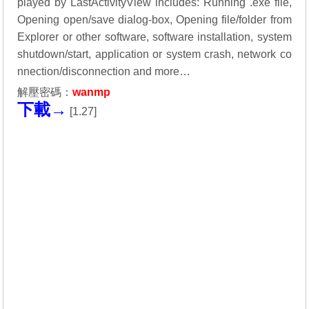
played by LastActivityView includes: Running .exe file,
Opening open/save dialog-box, Opening file/folder from
Explorer or other software, software installation, system
shutdown/start, application or system crash, network co
nnection/disconnection and more…
解壓密碼：
wanmp
下載→
[
1.27
]