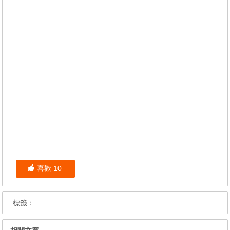
喜歡
10
標籤：