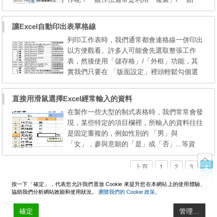
上」的方式來完成，但萬一該網頁內容比較複
雜，使用了一堆不同字體、背景顏色與超連結
讓Excel自動印出表單格線
等，事後的整理可是相當麻煩的！其實只要利
列印工作表時，我們通常都會連格線一併印出
用「匯出至Excel」選項，就能將表格轉成
以方便觀看。許多人可能會先選取整張工作
「純文字」形式，再調整一下欄位寬度就能立
表，然後使用「儲存格」/「外框」功能，其
即使用了。 STEP1：當你...
實我們只要在 「版面設定」裡頭輕鬆勾個選
項，Excel列印時就會自動為工作表加上格
線，且框線粗細有別，更易於閱讀！ STEP
直接用滑鼠選擇Excel經常輸入的資料
1：開啟欲列印的工作表後，按一下「檔案」/
在製作一些大型的制式表格時，我們常常會發
「版面設定」。 STEP2：出現「版面設定」
現，某些特定的項目欄裡，所輸入的資料往往
切換到「工作表」活頁標籤，在下面「列印」
是固定重複的，例如性別的 「男」與
找到並勾選「列印格線」，接著...
「女」，參與意願的「是」或「否」...等資
料，如果能將這些經常看到的資料，製作成隱
形的下拉選單，當我們要輸入該儲存格的資料
上頁
1
2
3
4
時，只要用點選的即可，那可就太方便了！ S
按一下「確定」，代表您允許我們置放 Cookie 來提升您在本網站上的使用體驗、
TEP1：首先選取特定的項目欄，然後依序選
搜索
登錄
Copyright © WanMP Online System. All rights
協助我們分析網站效能和使用狀況。
瀏覽我們的 Cookie 政策。
取「資料」/「驗證」。出現「資料驗證」對
reserved.
話盒後，先切換到「設定」活頁...
確定
管理…