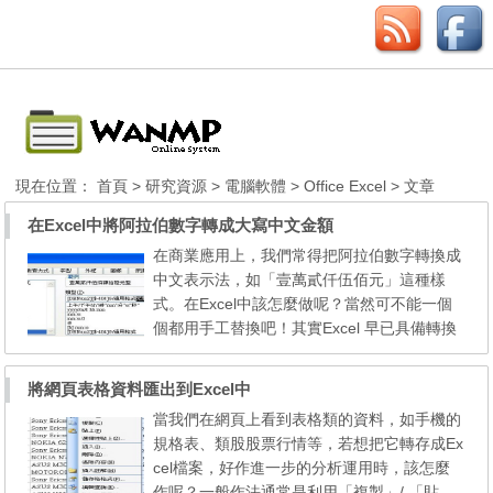
現在位置：
首頁
>
研究資源
>
電腦軟體
>
Office Excel
> 文章
在Excel中將阿拉伯數字轉成大寫中文金額
在商業應用上，我們常得把阿拉伯數字轉換成
中文表示法，如「壹萬貳仟伍佰元」這種樣
式。在Excel中該怎麼做呢？當然可不能一個
個都用手工替換吧！其實Excel 早已具備轉換
功能了，現在來看我們怎麼作。 STEP1：開
啟Excel後，在A1儲存格中任意輸入一個整
將網頁表格資料匯出到Excel中
數，在另一個儲存格（這邊以Dl為例）輸入
當我們在網頁上看到表格類的資料，如手機的
「=A1」。 STEP2：點選D1儲存格，在儲存
規格表、類股股票行情等，若想把它轉存成Ex
格上按一下滑鼠右鍵，選取「儲存格格式」。
cel檔案，好作進一步的分析運用時，該怎麼
STEP3：在對話盒中切換到「數值...
作呢？一般作法通常是利用「複製」/ 「貼