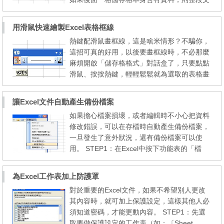
字將會被硬生生地截斷。以下，我們利用修改
儲存格內資料的「對齊」方式來解決這個問
用滑鼠快速繪製Excel表格框線
題。 STEP1：在想要換行的儲存格上按一下
熱鍵配滑鼠畫框線，這是啥米情形？不騙你，
滑鼠右鍵，開啟快速選單後，選擇其中的「儲
這招可真的好用，以後要畫框線時，不必那麼
存格格式」。 STEP2：「儲存格格式」對話
麻煩開啟「儲存格格式」對話盒了，只要點點
盒出現後，切換至「對齊...
滑鼠、按按熱鍵，輕輕鬆鬆就為選取的表格畫
出框線了。 STEP1：按下功能表上的「檢
視」，再於隨後開啟的選單中點選「工具
讓Excel文件自動產生備份檔案
列」/「框線」，開啟「框線」工具列後。 ST
如果擔心檔案損壞，或者編輯時不小心把資料
EP2：先選擇要使用的線條樣式及顏色，然後
修改錯誤，可以在存檔時自動產生備份檔案，
再按下「框線」工具列上的「繪製框線」，接
一旦發生了意外狀況，還有備份檔案可以使
下來只要按住「Ctrl...
用。 STEP1：在Excel中按下功能表的「檔
案」，點選下拉選單中的「另存新檔」，在開
啟的「另存新檔」對話盒中，按下「工具」，
為Excel工作表加上防護罩
再從選單中點選「一般選項」。 NOTE：第一
對於重要的Excel文件，如果不希望別人更改
次存檔時是無法建立備份檔案的，只有在修改
其內容時，就可加上保護設定，這樣其他人必
檔案存檔的時候，才會自動產生備份檔案。 S
須知道密碼，才能更動內容。 STEP1：先選
TEP2：「儲存選項...
取要做保護設定的工作表（如：〔Sheet