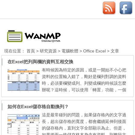
現在位置：
首頁
>
研究資源
>
電腦軟體
>
Office Excel
> 文章
在Excel把列與欄的資料互相交換
有時候因為特定的原因，或是一開始不小心把
資料的位置輸入錯了，剛好是欄列對調的資料
時，必須要欄變成列、列變成欄的時候該怎麼
辦呢？這時候，可以使用「轉置」功能，一個
步驟就可以輕鬆完成，不需要費力的重新輸
入，就可以直接利用資料轉置的技巧來完成。
如何在Excel儲存格自動換列？
STEP1：先選取要轉置的資料範圍欄位，接著
這是最常碰到的問題，如果儲存格內的文字過
按下工具列的「複製」，在要複製此轉置資料
長，超出儲存格的寬度，都會繼續延伸到後面
的目的地儲存格上按一下滑鼠左鍵。 STEP
的儲存格內，直到文字全部顯示為止。但是，
2：按一下滑鼠右鍵，點...
如果後面一格儲存格本身含有資料，則整段文