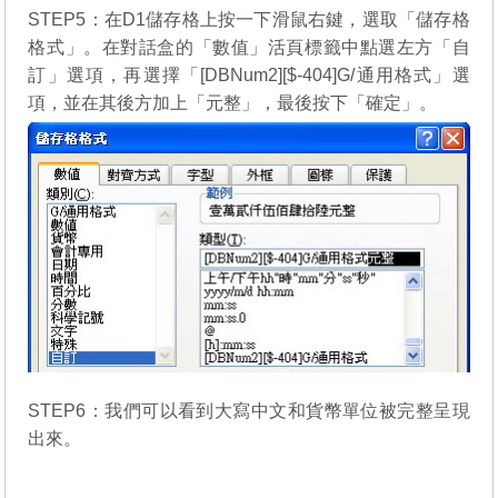
STEP5：在D1儲存格上按一下滑鼠右鍵，選取「儲存格
格式」。在對話盒的「數值」活頁標籤中點選左方「自
訂」選項，再選擇「[DBNum2][$-404]G/通用格式」選
項，並在其後方加上「元整」，最後按下「確定」。
STEP6：我們可以看到大寫中文和貨幣單位被完整呈現
出來。