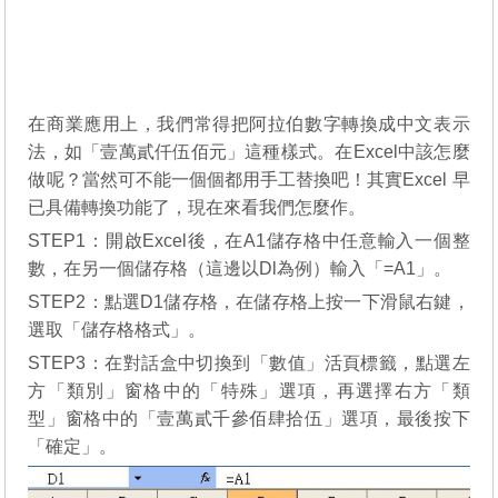
在商業應用上，我們常得把阿拉伯數字轉換成中文表示
法，如「壹萬貳仟伍佰元」這種樣式。在Excel中該怎麼
做呢？當然可不能一個個都用手工替換吧！其實Excel 早
已具備轉換功能了，現在來看我們怎麼作。
STEP1：開啟Excel後，在A1儲存格中任意輸入一個整
數，在另一個儲存格（這邊以Dl為例）輸入「=A1」。
STEP2：點選D1儲存格，在儲存格上按一下滑鼠右鍵，
選取「儲存格格式」。
STEP3：在對話盒中切換到「數值」活頁標籤，點選左
方「類別」窗格中的「特殊」選項，再選擇右方「類
型」窗格中的「壹萬貳千參佰肆拾伍」選項，最後按下
「確定」。