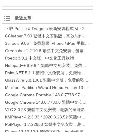
最近文章
下載 Puzzle & Dragons 最新安裝程式 Ver 23.3.2 日本版、港台版… (PAD Radar) (.apk) (.xapk)
CCleaner 7.09 繁體中文安裝版，高效能作業系統清理軟體
3uTools 9.06，免費蘋果 iPhone / iPad 手機平板電腦管理備份還原軟體
Greenshot 1.2.10.6 繁體中文免安裝，螢幕抓圖軟體，1.3.315 安裝版
Poedit 3.9.1 中文版，中文化工具軟體
Notepad++ 8.9.6.4 繁體中文免安裝，免費的代碼編輯器
Paint.NET 5.1.1 繁體中文免安裝，免費繪圖軟體取代微軟小畫家
GlassWire 3.8.1061 繁體中文版，免費的監控電腦連線狀態、網路流量監控/統計工具
MiniTool Partition Wizard Home Edition 13.6，好用的磁碟分割工具
Google Chrome Portable 148.0.7778.97 繁體中文免安裝，Google瀏覽器
Google Chrome 148.0.7730.0 繁體中文安裝版，Google瀏覽器
VLC 3.0.23 繁體中文免安裝，老牌的萬能影片播放軟體免安裝中文版
KMPlayer 4.2.3.33 / 2026.3.23.52 繁體中文免安裝，超強的多媒體播放器
PotPlayer 1.7.22853 繁體中文免安裝，萬能硬解影音播放器
iTunes 12.13.10.3 繁體中文版，Apple蘋果用戶必備軟體