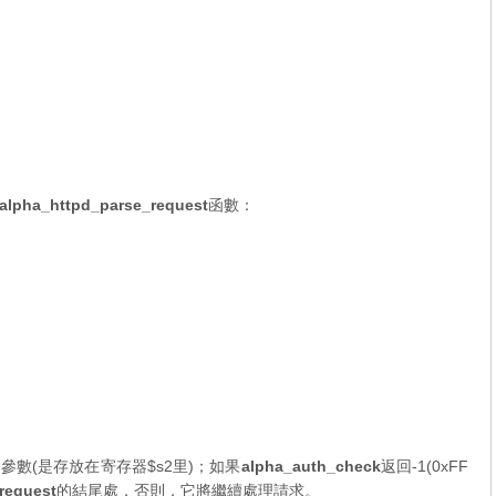
alpha_httpd_parse_request
函數：
參數(是存放在寄存器$s2里)；如果
alpha_auth_check
返回-1(0xFF
request
的結尾處，否則，它將繼續處理請求。