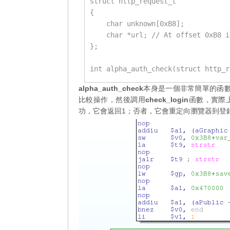
struct http_request_t

{

    char unknown[0xB8];

    char *url; // At offset 0xB8 i
};

int alpha_auth_check(struct http_r
alpha_auth_check
本身是一個非常簡單的函
比較操作，然後調用
check_login
函數，實際
功，它會返回1；否者，它會重定向瀏覽器到登錄