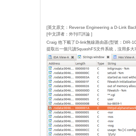
[英文原文：Reverse Engineering a D-Link Backdoo
[中文譯者：外刊IT評論 ]
Craig 他下載了D-link無線路由器(型號：DIR-100
提取出一個只讀SquashFS文件系統，沒用多大功夫就