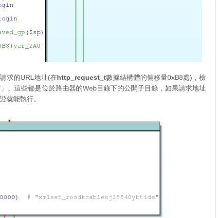
求的URL地址(在
http_request_t
數據結構體的偏移量0xB8處)，檢
ublic/」。這些都是位於路由器的Web目錄下的公開子目錄，如果請求地址
證就能執行。