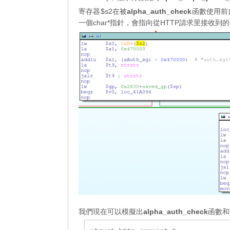
寄存器$s2在被
alpha_auth_check
函數使用前
一個char*指針，會指向從HTTP請求里接收到
我們現在可以模擬出
alpha_auth_check
函數和