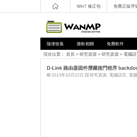
Win7 修正包
免費正版序
隨便收集
微軟相關
免費軟件
現在位置：
首頁
>
研究資源
>
研究資源
>
電腦語
D-Link 路由器固件潛藏後門程序 backdoor
2013年10月22日
研究資源
,
電腦語言
,
電