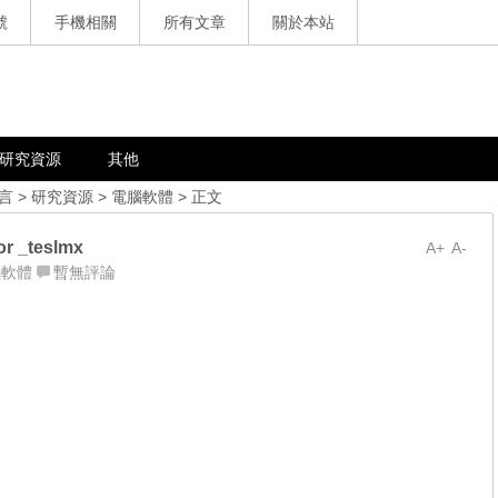
號
手機相關
所有文章
關於本站
研究資源
其他
言
>
研究資源
>
電腦軟體
> 正文
 _teslmx
A+
A-
腦軟體
暫無評論