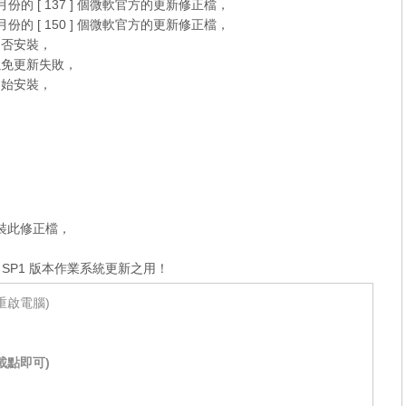
0月份的 [ 137 ] 個微軟官方的更新修正檔，
0月份的 [ 150 ] 個微軟官方的更新修正檔，
是否安裝，
以免更新失敗，
開始安裝，
可安裝此修正檔，
。
 SP1
版本作業系統更新之用！
重啟電腦)
載點即可)