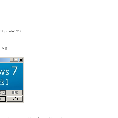
Update1310
 MB