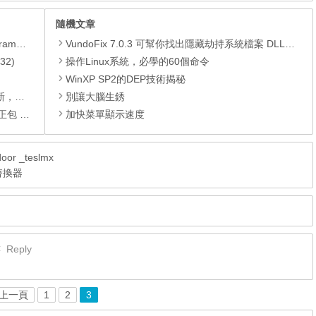
隨機文章
yer、JRE
VundoFix 7.0.3 可幫你找出隱藏劫持系統檔案 DLL並安全清除
32)
操作Linux系統，必學的60個命令
WinXP SP2的DEP技術揭秘
PC)漏洞
別讓大腦生銹
01月份)
加快菜單顯示速度
r _teslmx
、替換器
樓
Reply
上一頁
1
2
3