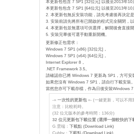
本更新包包含 7 SP1 [32位元] 以後至2013年1
本更新包包含 7 SP1 [64位元] 以後至2013年1
2. 本更新包無反安裝功能，請先考慮後再決定
3. 安裝前請先將所有已開啟的程式完全關閉，
4. 本更新包並無選項可供選擇，解開後會直接
5. 安裝完畢後可選手動重新開機。
更新修正包需求：
Windows 7 SP1 (x86) [32位元]，
Windows 7 SP1 (x64) [64位元]，
Internet Explorer 8，
.NET Framework 3.5。
請確認你已將 Windows 7 更新為 SP1，方
如果您沒有
Windows 7 SP1
，請自行
下載
安裝
當然您亦可下載存檔，作為日後安裝
Windows 7
-=
一次性的更新包
=- (一鍵更新，可以不用
注意：比較耗時。
(32 位元版本的參考時間：136分)
32 位元更新包下載位置 (選擇一個較快的下
G.雲端：
下載點 (Download Link)
Cubby：
下載點 (Download Link)