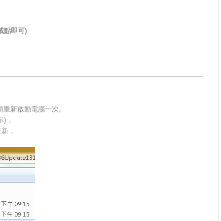
載點即可)
須重新啟動電腦一次。
示)，
之更新，