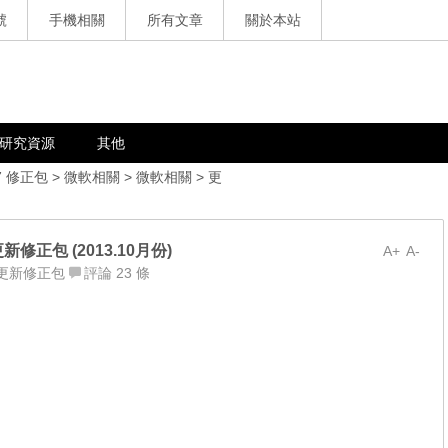
號
手機相關
所有文章
關於本站
研究資源
其他
7 修正包
>
微軟相關
>
微軟相關
>
更
軟更新修正包 (2013.10月份)
A+
A-
更新修正包
評論 23 條