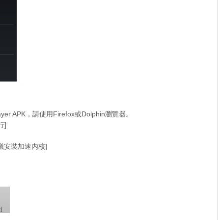
d-flash-player-versions.html
 APK，請使用Firefox或Dolphin瀏覽器。
行]
，建議安裝加速内核]