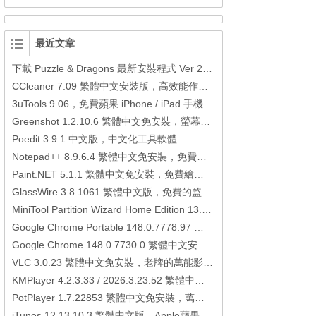
最近文章
下載 Puzzle & Dragons 最新安裝程式 Ver 23.3.2 日本版、港台版… (PAD Radar) (.apk) (.xapk)
CCleaner 7.09 繁體中文安裝版，高效能作業系統清理軟體
3uTools 9.06，免費蘋果 iPhone / iPad 手機平板電腦管理備份還原軟體
Greenshot 1.2.10.6 繁體中文免安裝，螢幕抓圖軟體，1.3.315 安裝版
Poedit 3.9.1 中文版，中文化工具軟體
Notepad++ 8.9.6.4 繁體中文免安裝，免費的代碼編輯器
Paint.NET 5.1.1 繁體中文免安裝，免費繪圖軟體取代微軟小畫家
GlassWire 3.8.1061 繁體中文版，免費的監控電腦連線狀態、網路流量監控/統計工具
MiniTool Partition Wizard Home Edition 13.6，好用的磁碟分割工具
Google Chrome Portable 148.0.7778.97 繁體中文免安裝，Google瀏覽器
Google Chrome 148.0.7730.0 繁體中文安裝版，Google瀏覽器
VLC 3.0.23 繁體中文免安裝，老牌的萬能影片播放軟體免安裝中文版
KMPlayer 4.2.3.33 / 2026.3.23.52 繁體中文免安裝，超強的多媒體播放器
PotPlayer 1.7.22853 繁體中文免安裝，萬能硬解影音播放器
iTunes 12.13.10.3 繁體中文版，Apple蘋果用戶必備軟體