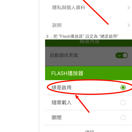
３．把 "Flash播放器" 設定為 "總是啟用"