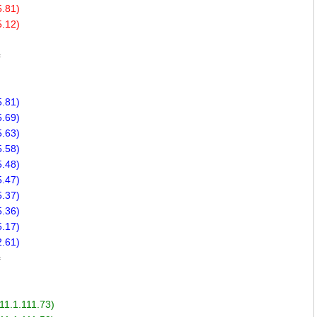
5.81)
5.12)
=
5.81)
5.69)
5.63)
5.58)
5.48)
5.47)
5.37)
5.36)
5.17)
2.61)
=
(11.1.111.73)