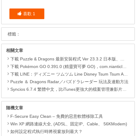
喜歡
1
標籤：
相關文章
下載 Puzzle & Dragons 最新安裝程式 Ver 23.3.2 日本版、港台版… (PAD Radar) (.apk) (.xapk)
下載 Pokémon GO 0.391.0 (精靈寶可夢 GO)，com.nianticlabs.pokemongo (.apk) (.xapk)
下載 LINE：ディズニー ツムツム Line Disney Tsum Tsum APK
Puzzle ＆ Dragons Radar／パズドラレーダー 玩法及連動方法
Syncios 6.7.4 繁體中文，比iTunes更強大的檔案管理兼影片轉檔工具
隨機文章
F-Secure Easy Clean – 免費的惡意軟體移除工具
Win XP 網路連線大全, (ADSL、固定IP、Cable、 56KModem)
如何設定程式執行時將視窗放到最大？