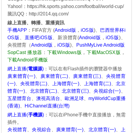
Yahoo!：
https://hk.sports.yahoo.com/football/world-cup/
騰訊QQ：
http://2014.qq.com/
線上直播、轉播、重播資訊
手機APP
：FIFA官方 (
Android版
，
iOS版
)、
巴西世界杯i
OS版
、
直播吧iOS版
、新浪體育(
Android版
，
iOS版
)、
央視體育（
Android版
，
iOS版
)、
PushMyLive Android版
SopCast 播放器
：
下載Windows版
，
下載MacOSX版
，
下載Android手機版
網上直播(
電腦源
)
：可以在有Flash插件的瀏覽器中播放
廣東體育(一)
、
廣東體育(二)
、
廣東體育(三)
、
央視體育
(一)
、
央視體育(二)
、
上海體育(一)
、
上海體育(二)
、
北京
體育(一)
、
北京體育(二)
、
北京體育(三)
、
央視綜合(一)
、
五星體育台
、
澳視高清台
、
歐洲足球
、
myWorldCup重播
(香港)
、
HiChannel直播(台灣)
網上直播(
手機源
)
：可以在iPhone手機中直接播放，無需
插件。
央視體育
、
央視綜合
、
廣東體育(一)
、
北京體育(一)
、
上