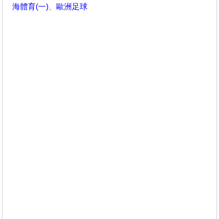
海體育(一)
、
歐洲足球