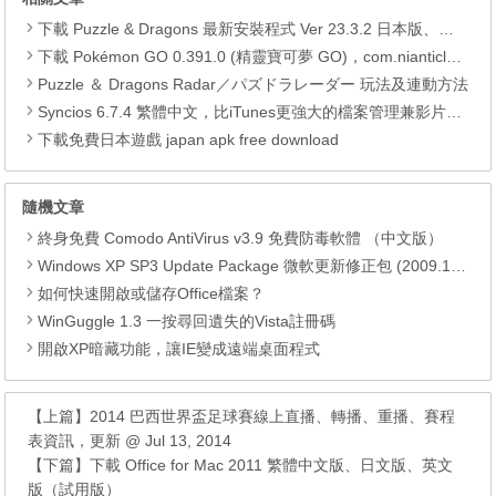
下載 Puzzle & Dragons 最新安裝程式 Ver 23.3.2 日本版、港台版… (PAD Radar) (.apk) (.xapk)
下載 Pokémon GO 0.391.0 (精靈寶可夢 GO)，com.nianticlabs.pokemongo (.apk) (.xapk)
Puzzle ＆ Dragons Radar／パズドラレーダー 玩法及連動方法
Syncios 6.7.4 繁體中文，比iTunes更強大的檔案管理兼影片轉檔工具
下載免費日本遊戲 japan apk free download
隨機文章
終身免費 Comodo AntiVirus v3.9 免費防毒軟體 （中文版）
Windows XP SP3 Update Package 微軟更新修正包 (2009.11月份)
如何快速開啟或儲存Office檔案？
WinGuggle 1.3 一按尋回遺失的Vista註冊碼
開啟XP暗藏功能，讓IE變成遠端桌面程式
【上篇】
2014 巴西世界盃足球賽線上直播、轉播、重播、賽程
表資訊，更新 @ Jul 13, 2014
【下篇】
下載 Office for Mac 2011 繁體中文版、日文版、英文
版（試用版）