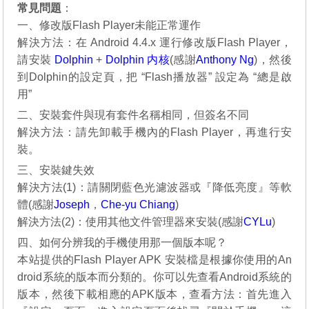
常見問題
：
一、修改版Flash Player未能正常運作
解決方法：在 Android 4.4.x 運行修改版Flash Player，
請安裝
Dolphin
+
Dolphin 内核
(感謝
Anthony Ng
)，然後
到Dolphin的設定頁，把 “Flash播放器” 設定為 “總是啟
用”
二、安裝套件與現有套件名稱相同，但簽名不同
解決方法：請先卸載手機內的Flash Player，再進行安
裝。
三、安裝鍵失效
解決方法(1)：請關閉藍色光濾波器或『降低亮度』等軟
體(感謝
Joseph
，
Che-yu Chiang
)
解決方法(2)：使用其他文件管理器來安裝(感謝
CYLu
)
四、如何分辨我的手機使用那一個版本呢？
本站提供的Flash Player APK 安裝檔是根據你使用的An
droid系統的版本而分類的。你可以先查看Android系統的
版本，然後下載相應的APK版本，查看方法：首先進入