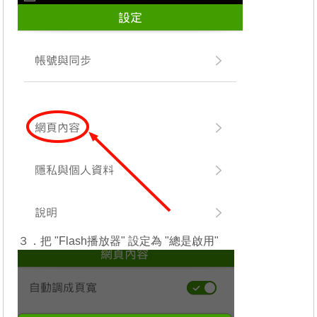
３．把 "Flash播放器" 設定為 "總是啟用"