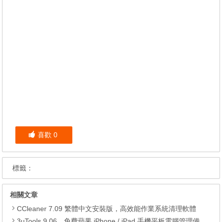
喜歡
0
標籤：
相關文章
CCleaner 7.09 繁體中文安裝版，高效能作業系統清理軟體
3uTools 9.06，免費蘋果 iPhone / iPad 手機平板電腦管理備份還原軟體