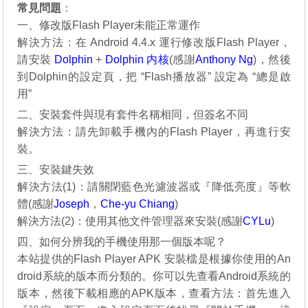
常見問題
：
一、修改版Flash Player未能正常運作
解決方法：在 Android 4.4.x 運行修改版Flash Player，
請安裝
Dolphin
+
Dolphin 内核
(感謝
Anthony Ng
)，然後
到Dolphin的設定頁，把 “Flash播放器” 設定為 “總是啟
用”
二、安裝套件與現有套件名稱相同，但簽名不同
解決方法：請先卸載手機內的Flash Player，再進行安
裝。
三、安裝鍵失效
解決方法(1)：請關閉藍色光濾波器或『降低亮度』等軟
體(感謝
Joseph
，
Che-yu Chiang
)
解決方法(2)：使用其他文件管理器來安裝(感謝
CYLu
)
四、如何分辨我的手機使用那一個版本呢？
本站提供的Flash Player APK 安裝檔是根據你使用的An
droid系統的版本而分類的。你可以先查看Android系統的
版本，然後下載相應的APK版本，查看方法：首先進入