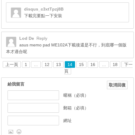
disqus_c3xtTpzj8B
下載完要點一下安裝
Lod De
Reply
asus memo pad ME102A下載後還是不行，到底哪一個版
本才適合呢
上一頁
1
…
12
13
14
15
16
…
18
下一
頁
給我留言
取消回復
暱稱（必填）
郵箱（必填）
網址