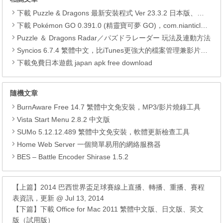
下載 Puzzle & Dragons 最新安裝程式 Ver 23.3.2 日本版、港台版… (PAD Radar) (.apk) (.xapk)
下載 Pokémon GO 0.391.0 (精靈寶可夢 GO)，com.nianticlabs.pokemongo (.apk) (.xapk)
Puzzle ＆ Dragons Radar／パズドラレーダー 玩法及連動方法
Syncios 6.7.4 繁體中文，比iTunes更強大的檔案管理兼影片轉檔工具
下載免費日本遊戲 japan apk free download
隨機文章
BurnAware Free 14.7 繁體中文免安裝，MP3/影片燒錄工具
Vista Start Menu 2.8.2 中文版
SUMo 5.12.12.489 繁體中文免安裝，軟體更新檢查工具
Home Web Server 一個簡單易用的網絡服務器
BES – Battle Encoder Shirase 1.5.2
【上篇】
2014 巴西世界盃足球賽線上直播、轉播、重播、賽程
表資訊，更新 @ Jul 13, 2014
【下篇】
下載 Office for Mac 2011 繁體中文版、日文版、英文
版（試用版）