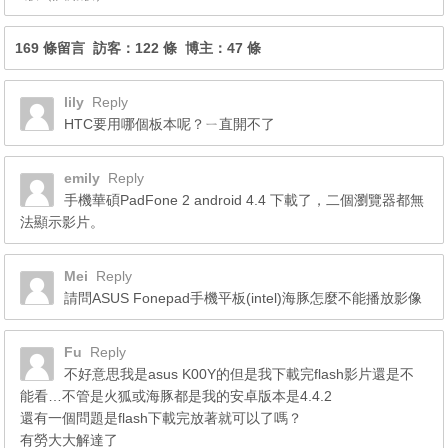
169 條留言 訪客：122 條 博主：47 條
lily
Reply
HTC要用哪個板本呢？ㄧ直開不了
emily
Reply
手機華碩PadFone 2 android 4.4 下載了，二個瀏覽器都無
法顯示影片。
Mei
Reply
請問ASUS Fonepad手機平板(intel)海豚怎麼不能播放影像
Fu
Reply
不好意思我是asus K00Y的但是我下載完flash影片還是不
能看…不管是火狐或海豚都是我的安卓版本是4.4.2
還有一個問題是flash下載完放著就可以了嗎？
有勞大大解達了