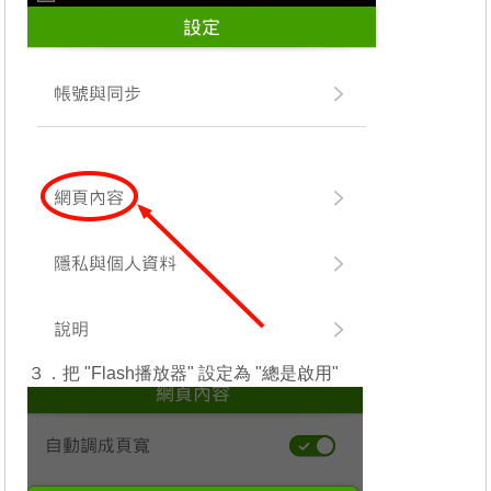
３．把 "Flash播放器" 設定為 "總是啟用"