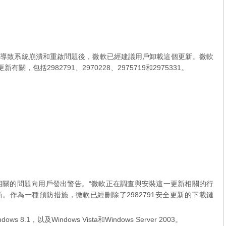
te更新程式導致系統崩潰和重啟問題後，微軟已經建議用戶卸載這個更新。微軟
有關，包括2982791、2970228、2975719和2975331。
新相關的問題向用戶發出警告。“微軟正在調查與安裝這一更新相關的行
。作為一種預防措施，微軟已經刪除了2982791安全更新的下載鏈
ows 8.1，以及Windows Vista和Windows Server 2003。