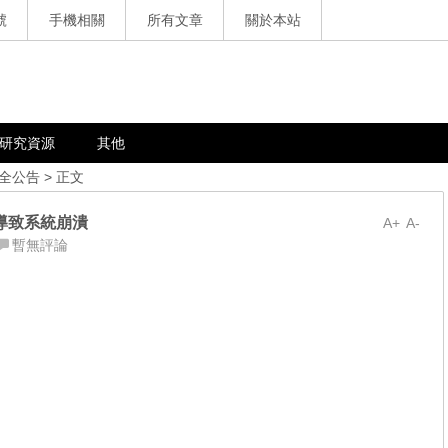
號
手機相關
所有文章
關於本站
研究資源
其他
全公告
> 正文
可導致系統崩潰
A+
A-
暫無評論