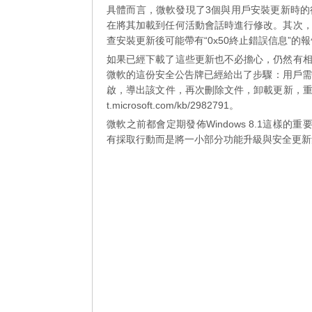
具體而言，微軟發現了3個與用戶安裝更新時
在將其加載到任何活動會話時進行修改。其次
查安裝更新後可能帶有“0x50終止錯誤信息”的
如果已經下載了這些更新也不必擔心，仍然有
微軟的這份安全公告牌已經給出了步驟：用戶需要進入Windo
啟，導出該文件，再次刪除文件，卸載更新，重啟，重
t.microsoft.com/kb/2982791。
微軟之前都會定期發佈Windows 8.1這樣
有採取行動而是將一小部分功能升級與安全更新集成在