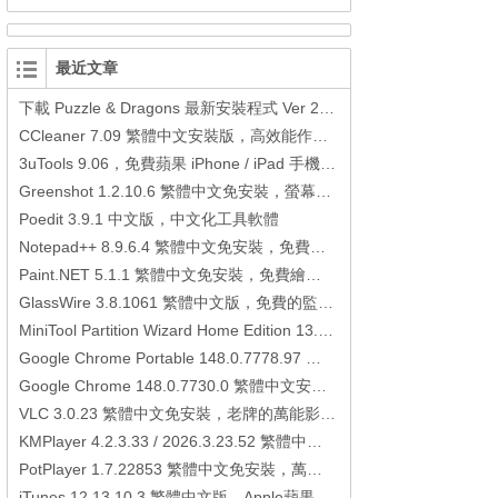
最近文章
下載 Puzzle & Dragons 最新安裝程式 Ver 23.3.2 日本版、港台版… (PAD Radar) (.apk) (.xapk)
CCleaner 7.09 繁體中文安裝版，高效能作業系統清理軟體
3uTools 9.06，免費蘋果 iPhone / iPad 手機平板電腦管理備份還原軟體
Greenshot 1.2.10.6 繁體中文免安裝，螢幕抓圖軟體，1.3.315 安裝版
Poedit 3.9.1 中文版，中文化工具軟體
Notepad++ 8.9.6.4 繁體中文免安裝，免費的代碼編輯器
Paint.NET 5.1.1 繁體中文免安裝，免費繪圖軟體取代微軟小畫家
GlassWire 3.8.1061 繁體中文版，免費的監控電腦連線狀態、網路流量監控/統計工具
MiniTool Partition Wizard Home Edition 13.6，好用的磁碟分割工具
Google Chrome Portable 148.0.7778.97 繁體中文免安裝，Google瀏覽器
Google Chrome 148.0.7730.0 繁體中文安裝版，Google瀏覽器
VLC 3.0.23 繁體中文免安裝，老牌的萬能影片播放軟體免安裝中文版
KMPlayer 4.2.3.33 / 2026.3.23.52 繁體中文免安裝，超強的多媒體播放器
PotPlayer 1.7.22853 繁體中文免安裝，萬能硬解影音播放器
iTunes 12.13.10.3 繁體中文版，Apple蘋果用戶必備軟體