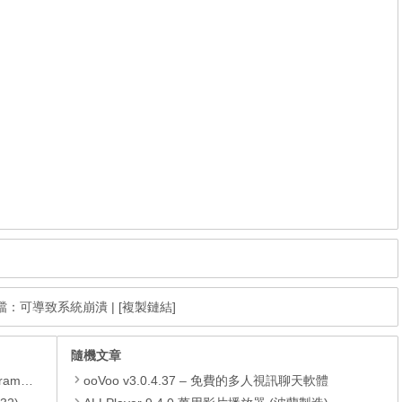
新檔：可導致系統崩潰
|
[複製鏈結]
隨機文章
yer、JRE
ooVoo v3.0.4.37 – 免費的多人視訊聊天軟體