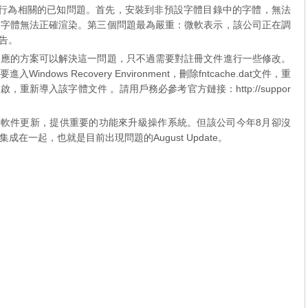
的行為相關的已知問題。首先，安裝到非預設字體目錄中的字體，無法
，字體無法正確渲染。第三個問題最為嚴重：微軟表示，該公司正在調
報告。
相應的方案可以解決這一問題，只不過需要對註冊文件進行一些修改。
ws Recovery Environment，刪除fntcache.dat文件，重
新導入該字體文件 。請用戶務必參考官方鏈接：http://suppor
的重要軟件更新，提供重要的功能來升級操作系統。但該公司今年8月卻沒
一起，也就是目前出現問題的August Update。