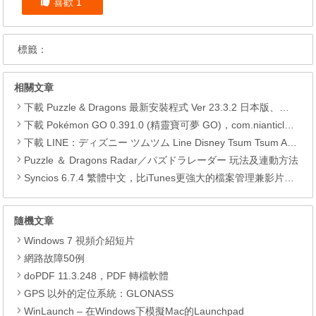
喜歡
1
標籤：
相關文章
下載 Puzzle & Dragons 最新安裝程式 Ver 23.3.2 日本版、港台版… (PAD Radar) (.apk) (.xapk)
下載 Pokémon GO 0.391.0 (精靈寶可夢 GO)，com.nianticlabs.pokemongo (.apk) (.xapk)
下載 LINE：ディズニー ツムツム Line Disney Tsum Tsum APK
Puzzle ＆ Dragons Radar／パズドラレーダー 玩法及連動方法
Syncios 6.7.4 繁體中文，比iTunes更強大的檔案管理兼影片轉檔工具
隨機文章
Windows 7 視頻介紹短片
網路故障50例
doPDF 11.3.248，PDF 轉檔軟體
GPS 以外的定位系統：GLONASS
WinLaunch – 在Windows下模擬Mac的Launchpad