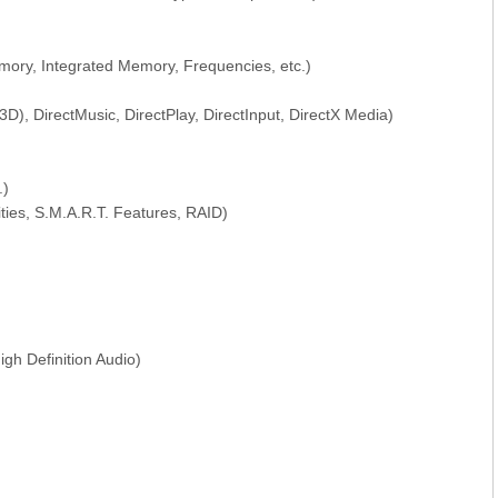
mory, Integrated Memory, Frequencies, etc.)
3D), DirectMusic, DirectPlay, DirectInput, DirectX Media)
.)
ties, S.M.A.R.T. Features, RAID)
gh Definition Audio)