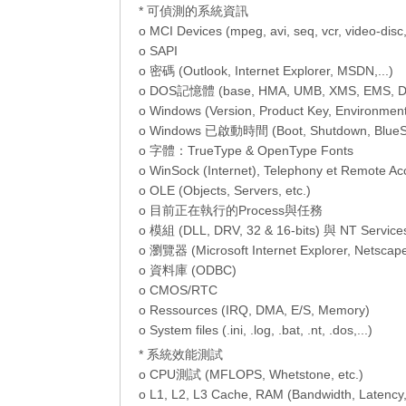
* 可偵測的系統資訊
o MCI Devices (mpeg, avi, seq, vcr, video-dis
o SAPI
o 密碼 (Outlook, Internet Explorer, MSDN,...)
o DOS記憶體 (base, HMA, UMB, XMS, EMS, D
o Windows (Version, Product Key, Environment
o Windows 已啟動時間 (Boot, Shutdown, BlueScre
o 字體：TrueType & OpenType Fonts
o WinSock (Internet), Telephony et Remote Ac
o OLE (Objects, Servers, etc.)
o 目前正在執行的Process與任務
o 模組 (DLL, DRV, 32 & 16-bits) 與 NT Service
o 瀏覽器 (Microsoft Internet Explorer, Netscape,
o 資料庫 (ODBC)
o CMOS/RTC
o Ressources (IRQ, DMA, E/S, Memory)
o System files (.ini, .log, .bat, .nt, .dos,...)
* 系統效能測試
o CPU測試 (MFLOPS, Whetstone, etc.)
o L1, L2, L3 Cache, RAM (Bandwidth, Latency,