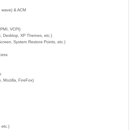
c, wave) & ACM
PMI, VCPI)
, Desktop, XP Themes, etc.)
en, System Restore Points, etc.)
cess
s
 Mozilla, FireFox)
 etc.)