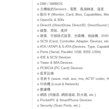
o DMI / SMBIOS
o 主機板的Sensors，電壓、風扇轉速、溫度
o 顯示卡 (Monitor, Card, Bios, Capabilities, Me
o OpenGL & 3Dfx
o DirectX (DirectDraw, Direct3D, DirectSound (
o 鍵盤、滑鼠、搖捍
o 硬碟、可移除式裝置、光碟機、燒錄機、DVD
o SCSI (Card, Controller, Adapter, Devices, etc
o ATA / ATAPI & S-ATA (Devices, Type, Capabili
o Ports (Serial, Parallel, USB, IEEE-1394)
o IDE & SCSI Devices
o Twain & WIA Devices
o PCMCIA (PC Card) Devices
o 藍芽設備
o 音效卡 (wave, midi, aux, mix, AC'97 codec, Hi
o 印表機 (Local & Network)
o 數據機
o 網路 (伺服器, 網路連線, 防火牆, etc.)
o PocketPC & SmartPhone Devices
o Security (Scan Ports, etc.)