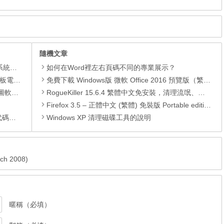
隨機文章
理軟體
如何在Word裡左右頁碼不同的專業展示？
還原軟體
免費下載 Windows版 微軟 Office 2016 預覽版（繁體中文版）
 安裝版
RogueKiller 15.6.4 繁體中文免安裝，清理流氓、惡意軟體
Firefox 3.5 – 正體中文 (繁體) 免裝版 Portable edition
編輯器
Windows XP 清理磁碟工具的說明
rch 2008)
暱稱（必填）