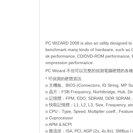
PC WIZARD 2008 is also an utility designed t
benchmark many kinds of hardware, such as
sk performance, CD/DVD-ROM performance, 
ompression performance.
PC Wizard 不但可以完整的偵測電腦硬體
* 可偵測的硬體資訊
o 主機板、BIOS (Connectors, ID String, MP Supp
o 晶片：FSB Frequency, Norhtbridge, Hub, Direc
o 記憶體：FPM, EDO, SDRAM, DDR SDRAM, DDR
o 快取記憶體：L1, L2, L3, Size, Frequency, etc
o CPU：Type, Speed, Multiplier coeff., Featur
o Coprocessor
o APM & ACPI
o 匯流排：ISA, PCI, AGP (2x, 4x,8x), SMBus / i2c