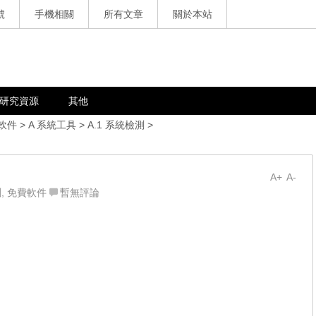
號
手機相關
所有文章
關於本站
研究資源
其他
軟件
>
A 系統工具
>
A.1 系統檢測
>
A+
A-
測
,
免費軟件
暫無評論