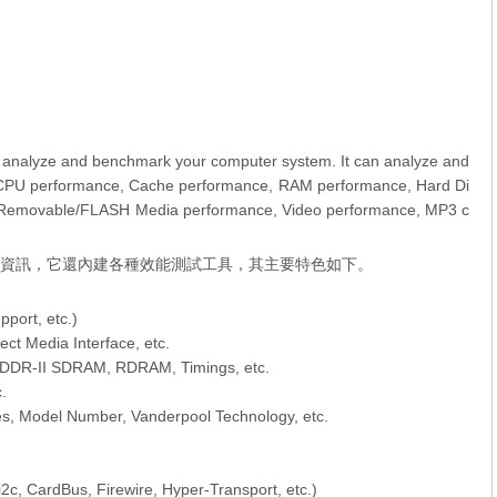
o analyze and benchmark your computer system. It can analyze and
 CPU performance, Cache performance, RAM performance, Hard Di
Removable/FLASH Media performance, Video performance, MP3 c
的各種資訊，它還內建各種效能測試工具，其主要特色如下。
ort, etc.)
t Media Interface, etc.
-II SDRAM, RDRAM, Timings, etc.
.
es, Model Number, Vanderpool Technology, etc.
, CardBus, Firewire, Hyper-Transport, etc.)