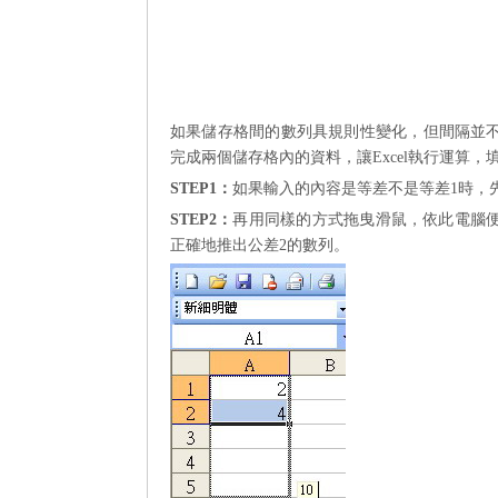
如
果儲存格間的數列具規則性變化，但間隔並
完成兩個儲存格內的資料，讓
Excel
執行運算，
STEP1
：
如果輸入的內容是等差不是等差
1
時，
STEP2
：
再用同樣的方式拖曳滑鼠，依此電腦
正確地推出公差
2
的數列。