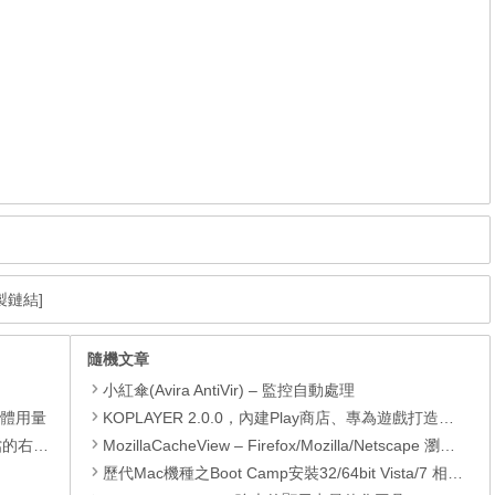
製鏈結]
隨機文章
小紅傘(Avira AntiVir) – 監控自動處理
憶體用量
KOPLAYER 2.0.0，內建Play商店、專為遊戲打造的Android 安卓系統模擬器
裝的功能
MozillaCacheView – Firefox/Mozilla/Netscape 瀏覽器快取檔案顯示工具
歷代Mac機種之Boot Camp安裝32/64bit Vista/7 相容列表