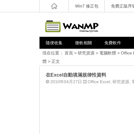
Win7 修正包
免費正版序
隨便收集
微軟相關
免費軟件
現在位置：
首頁
>
研究資源
>
電腦軟體
>
Office 
體
> 正文
在Excel自動填滿規律性資料
2010年04月27日
Office Excel
,
研究資源
,