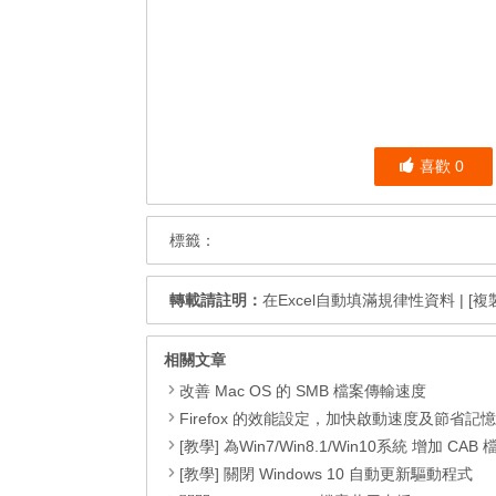
喜歡
0
標籤：
轉載請註明：
在Excel自動填滿規律性資料
|
[複
相關文章
改善 Mac OS 的 SMB 檔案傳輸速度
Firefox 的效能設定，加快啟動速度及節省記
[教學] 為Win7/Win8.1/Win10系統 增加 CAB 檔的右鍵安
[教學] 關閉 Windows 10 自動更新驅動程式