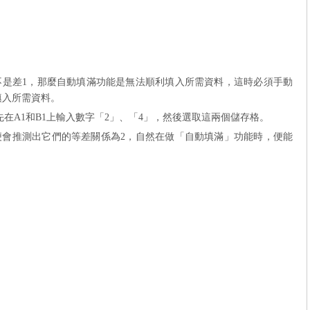
不是差
1
，那麼自動填滿功能是無法順利填入所需資料，這時必須手動
填入所需資料。
先在
A1
和
B1
上輸入數字「
2
」、「
4
」，然後選取這兩個儲存格。
便會推測出它們的等差關係為
2
，自然在做「自動填滿」功能時，便能