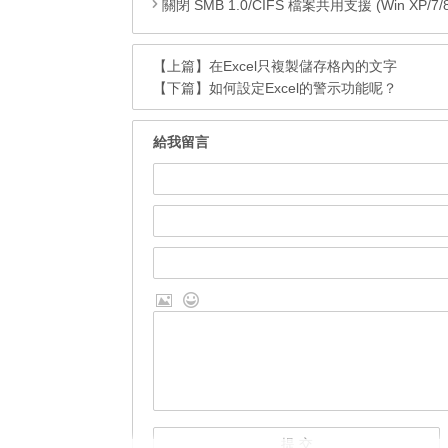
關閉 SMB 1.0/CIFS 檔案共用支援 (Win XP/7/8/8.1
【上篇】
在Excel只複製儲存格內的文字
【下篇】
如何設定Excel的警示功能呢？
給我留言