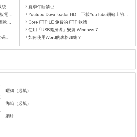
理軟體
夏季午睡禁忌
還原軟體
Youtube Downloader HD – 下載YouTube網站上的影片
 安裝版
Core FTP LE 免費的 FTP 軟體
使用「USB隨身碟」安裝 Windows 7
編輯器
如何使用Word的表格加總？
暱稱（必填）
郵箱（必填）
網址