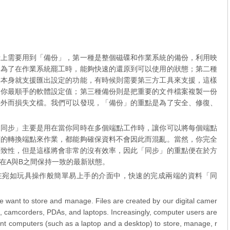
情上需要用到「備份」，第一種是整個磁碟和作業系統的備份，利用映
是為了在作業系統罷工時，能夠快速的還原到可以使用的狀態；第二種
具本身就支援匯出設定的功能，有時候則需要第三方工具來支援，這樣
復你最順手的軟體設定值；第三種備份則是把重要的文件檔案複製一份
意外而損失文檔。我們可以發現，「備份」的重點是為了安全、修復、
。
「同步」主要是用在當你同時在多個端點工作時，讓你可以將每個端點
何的轉換端點來作業，都能夠確保資料不會因此而混亂。當然，你完全
一致性，但是這樣將會非常的沒有效率，因此「同步」的重點便在於方
在A與B之間保持一致的最新狀態。
讓你在宛如玩具操作般簡單易上手的介面中，快速的完成兩端的資料「同
 we want to store and manage. Files are created by our digital camer
s, camcorders, PDAs, and laptops. Increasingly, computer users are
erent computers (such as a laptop and a desktop) to store, manage, r