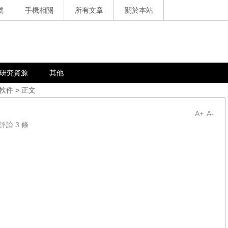
號
手機相關
所有文章
關於本站
研究資源
其他
軟件
> 正文
A+
A-
評論 3 條