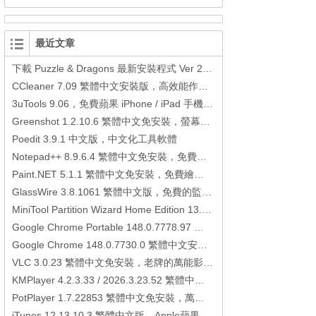
最近文章
下載 Puzzle & Dragons 最新安裝程式 Ver 23.3.2 日本版、港台版… (PAD Radar) (.apk) (.xapk)
CCleaner 7.09 繁體中文安裝版，高效能作業系統清理軟體
3uTools 9.06，免費蘋果 iPhone / iPad 手機平板電腦管理備份還原軟體
Greenshot 1.2.10.6 繁體中文免安裝，螢幕抓圖軟體，1.3.315 安裝版
Poedit 3.9.1 中文版，中文化工具軟體
Notepad++ 8.9.6.4 繁體中文免安裝，免費的代碼編輯器
Paint.NET 5.1.1 繁體中文免安裝，免費繪圖軟體取代微軟小畫家
GlassWire 3.8.1061 繁體中文版，免費的監控電腦連線狀態、網路流量監控/統計工具
MiniTool Partition Wizard Home Edition 13.6，好用的磁碟分割工具
Google Chrome Portable 148.0.7778.97 繁體中文免安裝，Google瀏覽器
Google Chrome 148.0.7730.0 繁體中文安裝版，Google瀏覽器
VLC 3.0.23 繁體中文免安裝，老牌的萬能影片播放軟體免安裝中文版
KMPlayer 4.2.3.33 / 2026.3.23.52 繁體中文免安裝，超強的多媒體播放器
PotPlayer 1.7.22853 繁體中文免安裝，萬能硬解影音播放器
iTunes 12.13.10.3 繁體中文版，Apple蘋果用戶必備軟體