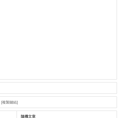
|
[複製鏈結]
隨機文章