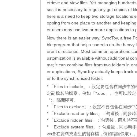
etrieve and view files. Yet managing hundreds o
ses it is necessary to regularly get copies of f
here is a need to keep two storage locations 
opping from one place to another and keeping t
er users may use two or more applications to pr
Now there is an easier way. SyncToy, a free P
ble program that helps users to do the heavy li
erent directories. Most common operations can 
ustomization is available without additional co
me; it can combine files from two folders in o
er applications, SyncToy actually keeps track 
er to the synchronized folder.
* 「Files to include」：設定要包
定副檔名的檔案，例如「*.doc」。也可以設定多組
「;」隔開即可。
* 「Files to exclude」：設定不要包含
* 「Exclude read-only files」：勾選後
* 「Exclude hidden files」：勾選後，同
* 「Exclude system files」：勾
ws會在資料夾產生的暫存檔，例如縮圖快取）