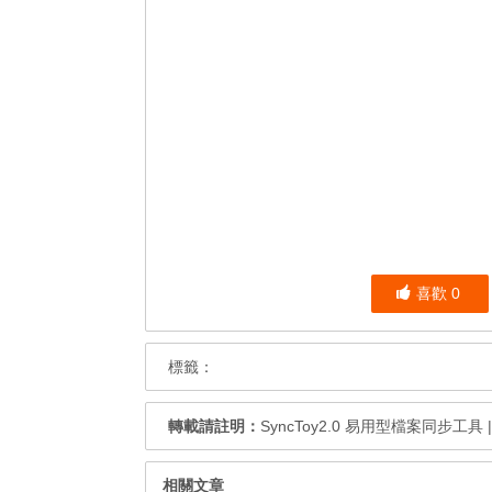
喜歡
0
標籤：
轉載請註明：
SyncToy2.0 易用型檔案同步工具
相關文章