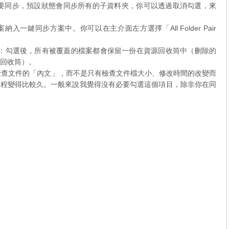
些子資料夾需要同步，預設狀態會同步所有的子資料夾，你可以透過取消勾選，來
許這個專案納入一鍵同步方案中。你可以在主介面左方選擇「All Folder Pair
he Recycle Bin」：勾選後，所有被覆蓋的檔案都會保留一份在資源回收筒中（刪除的
源回收筒）。
選後，同步時會檢查文件的「內文」，而不是只有檢查文件檔大小、修改時間的改變而
過程變得比較久。一般來說我覺得沒有必要勾選這個項目，除非你在同