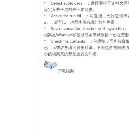
* 「Select subfolders」：選擇哪
設定某些子資料夾不要同步。
* 「Active for run All」：勾選後，允
s」，就可以一次同步所有設計好的專案。
* 「Save overwritten files in t
檔案在Windows預設狀態本來就會留一份在資
* 「Check file contents」：勾
已，這或許會讓同步更精準，不過也會讓同步
步的檔案真的都是重要文件檔。
下載檔案