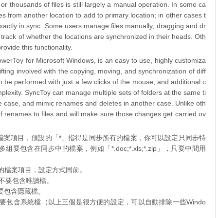
r thousands of files is still largely a manual operation. In some ca
iles from another location to add to primary location; in other cases t
exactly in sync. Some users manage files manually, dragging and dr
rack of whether the locations are synchronized in their heads. Oth
ovide this functionality.
owerToy for Microsoft Windows, is an easy to use, highly customiza
fting involved with the copying, moving, and synchronization of diff
be performed with just a few clicks of the mouse, and additional c
mplexity. SyncToy can manage multiple sets of folders at the same ti
ne case, and mimic renames and deletes in another case. Unlike oth
of renames to files and will make sure those changes get carried ov
含在同步中的檔案項目，預設的「*」指得是同步所有的檔案，你可以設定只同步特
要包含在同步中的檔案，例如「*.doc;*.xls;*.zip」，只要中間用
在同步中的檔案項目，設定方式同前。
，同步時不要包含唯讀檔。
步時不要包含隱藏檔。
選後，同步時不要包含系統檔（以上三個是很方便的設定，可以自動排除一些Windo
。