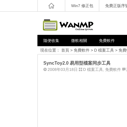
Win7 修正包
免費正版序
隨便收集
微軟相關
免費軟件
現在位置：
首頁
>
免費軟件
>
D 檔案工具
>
免費
SyncToy2.0 易用型檔案同步工具
2008年03月18日
D 檔案工具
,
免費軟件