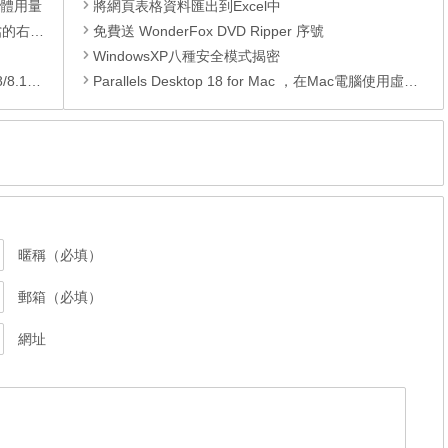
憶體用量
將網頁表格資料匯出到Excel中
裝的功能
免費送 WonderFox DVD Ripper 序號
WindowsXP八種安全模式揭密
/10)
Parallels Desktop 18 for Mac ，在Mac電腦使用虛擬機器軟體
暱稱（必填）
郵箱（必填）
網址