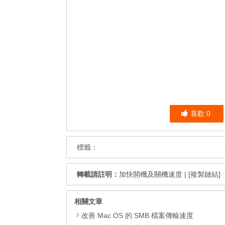
喜歡
0
標籤：
轉載請註明：
加快開機及關機速度
|
[複製鏈結]
相關文章
改善 Mac OS 的 SMB 檔案傳輸速度