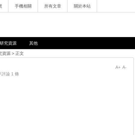
號
手機相關
所有文章
關於本站
研究資源
其他
究資源
> 正文
A+
A-
評論 1 條