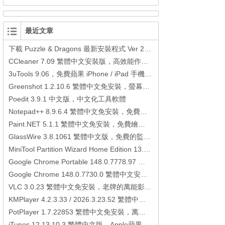
最近文章
下載 Puzzle & Dragons 最新安裝程式 Ver 23.3.2 日本版、港台版… (PAD Radar) (.apk) (.xapk)
CCleaner 7.09 繁體中文安裝版，高效能作業系統清理軟體
3uTools 9.06，免費蘋果 iPhone / iPad 手機平板電腦管理備份還原軟體
Greenshot 1.2.10.6 繁體中文免安裝，螢幕抓圖軟體，1.3.315 安裝版
Poedit 3.9.1 中文版，中文化工具軟體
Notepad++ 8.9.6.4 繁體中文免安裝，免費的代碼編輯器
Paint.NET 5.1.1 繁體中文免安裝，免費繪圖軟體取代微軟小畫家
GlassWire 3.8.1061 繁體中文版，免費的監控電腦連線狀態、網路流量監控/統計工具
MiniTool Partition Wizard Home Edition 13.6，好用的磁碟分割工具
Google Chrome Portable 148.0.7778.97 繁體中文免安裝，Google瀏覽器
Google Chrome 148.0.7730.0 繁體中文安裝版，Google瀏覽器
VLC 3.0.23 繁體中文免安裝，老牌的萬能影片播放軟體免安裝中文版
KMPlayer 4.2.3.33 / 2026.3.23.52 繁體中文免安裝，超強的多媒體播放器
PotPlayer 1.7.22853 繁體中文免安裝，萬能硬解影音播放器
iTunes 12.13.10.3 繁體中文版，Apple蘋果用戶必備軟體