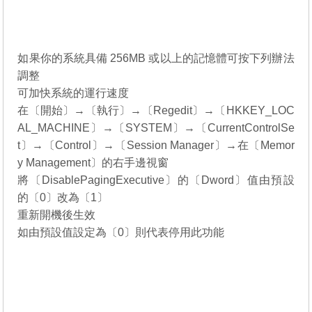
如果你的系統具備 256MB 或以上的記憶體可按下列辦法
調整
可加快系統的運行速度
在〔開始〕→〔執行〕→〔Regedit〕→〔HKKEY_LOC
AL_MACHINE〕→〔SYSTEM〕→〔CurrentControlSe
t〕→〔Control〕→〔Session Manager〕→在〔Memor
y Management〕的右手邊視窗
將〔DisablePagingExecutive〕的〔Dword〕值由預設
的〔0〕改為〔1〕
重新開機後生效
如由預設值設定為〔0〕則代表停用此功能