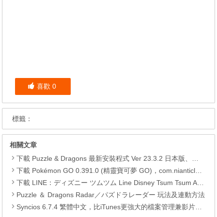
喜歡
0
標籤：
相關文章
下載 Puzzle & Dragons 最新安裝程式 Ver 23.3.2 日本版、港台版… (PAD Radar) (.apk) (.xapk)
下載 Pokémon GO 0.391.0 (精靈寶可夢 GO)，com.nianticlabs.pokemongo (.apk) (.xapk)
下載 LINE：ディズニー ツムツム Line Disney Tsum Tsum APK
Puzzle ＆ Dragons Radar／パズドラレーダー 玩法及連動方法
Syncios 6.7.4 繁體中文，比iTunes更強大的檔案管理兼影片轉檔工具