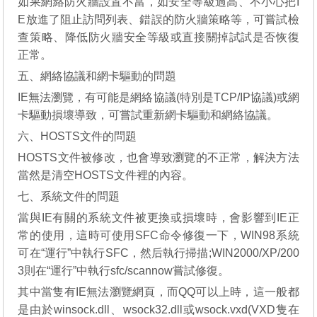
如果網絡防火牆設置不當，如安全等級過高、不小心把I
E放進了阻止訪問列表、錯誤的防火牆策略等，可嘗試檢
查策略、降低防火牆安全等級或直接關掉試試是否恢復
正常。
五、網絡協議和網卡驅動的問題
IE無法瀏覽，有可能是網絡協議(特別是TCP/IP協議)或網
卡驅動損壞導致，可嘗試重新網卡驅動和網絡協議。
六、HOSTS文件的問題
HOSTS文件被修改，也會導致瀏覽的不正常，解決方法
當然是清空HOSTS文件裡的內容。
七、系統文件的問題
當與IE有關的系統文件被更換或損壞時，會影響到IE正
常的使用，這時可使用SFC命令修復一下，WIN98系統
可在“運行”中執行SFC，然后執行掃描;WIN2000/XP/200
3則在“運行”中執行sfc/scannow嘗試修復。
其中當隻有IE無法瀏覽網頁，而QQ可以上時，這一般都
是由於winsock.dll、wsock32.dll或wsock.vxd(VXD隻在