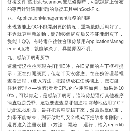
修復文件,當用sfc/scannow無法修復時，可試試網上發布
的專門針對這個問題的修復工具WinSockFix。
八、ApplicationManagement服務的問題
出現隻能上QQ不能開網頁的情況，重新啟動后就好了。
不過就算重新啟動，開7到8個網頁后又不能開網頁了，
隻能上QQ。有時電信往往會讓你禁用ApplicationManag
ement服務，就能解決了。具體原因不明。
九、感染了病毒所致
這種情況往往表現在打開IE時，在IE界面的左下框裡提
示：正在打開網頁，但老半天沒響應。在任務管理器裡
查看進程，(進入方法，把鼠標放在任務欄上， 按右鍵—
任務管理器—進程)看看CPU的佔用率如何，如果是10
0%，可以肯定，是感染了病毒，這時你想運行其他程序
簡直就是受罪。這就要查查是哪個進程 貪婪地佔用了CP
U資源.找到后，最好把名稱記錄下來，然后點擊結束，
如果不能結束，則要啟動到安全模式下把該東東刪除，
還要進入注冊表裡，(方法：開始 —運行，輸入regedit)