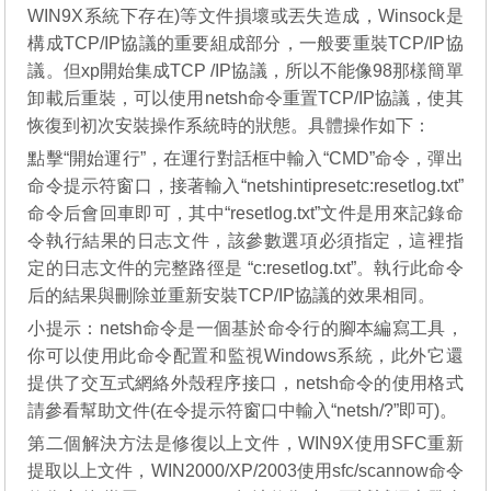
WIN9X系統下存在)等文件損壞或丟失造成，Winsock是
構成TCP/IP協議的重要組成部分，一般要重裝TCP/IP協
議。但xp開始集成TCP /IP協議，所以不能像98那樣簡單
卸載后重裝，可以使用netsh命令重置TCP/IP協議，使其
恢復到初次安裝操作系統時的狀態。具體操作如下：
點擊“開始運行”，在運行對話框中輸入“CMD”命令，彈出
命令提示符窗口，接著輸入“netshintipresetc:resetlog.txt”
命令后會回車即可，其中“resetlog.txt”文件是用來記錄命
令執行結果的日志文件，該參數選項必須指定，這裡指
定的日志文件的完整路徑是 “c:resetlog.txt”。執行此命令
后的結果與刪除並重新安裝TCP/IP協議的效果相同。
小提示：netsh命令是一個基於命令行的腳本編寫工具，
你可以使用此命令配置和監視Windows系統，此外它還
提供了交互式網絡外殼程序接口，netsh命令的使用格式
請參看幫助文件(在令提示符窗口中輸入“netsh/?”即可)。
第二個解決方法是修復以上文件，WIN9X使用SFC重新
提取以上文件，WIN2000/XP/2003使用sfc/scannow命令