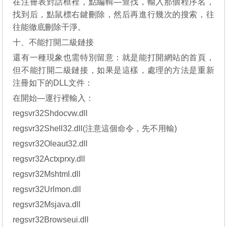
在注冊表對話框裡，點編輯—查找，輸入那個程序名，
找到后，點鼠標右鍵刪除，然后再進行幾次的搜索，往
往能徹底刪除干淨。
十、不能打開二級鏈接
還有一種現象也需特別留意：就是能打開網站的首頁，
但不能打開二級鏈接，如果是這樣，處理的方法是重新
注冊如下的DLL文件：
在開始—運行裡輸入：
regsvr32Shdocvw.dll
regsvr32Shell32.dll(注意這個命令，先不用輸)
regsvr32Oleaut32.dll
regsvr32Actxprxy.dll
regsvr32Mshtml.dll
regsvr32Urlmon.dll
regsvr32Msjava.dll
regsvr32Browseui.dll