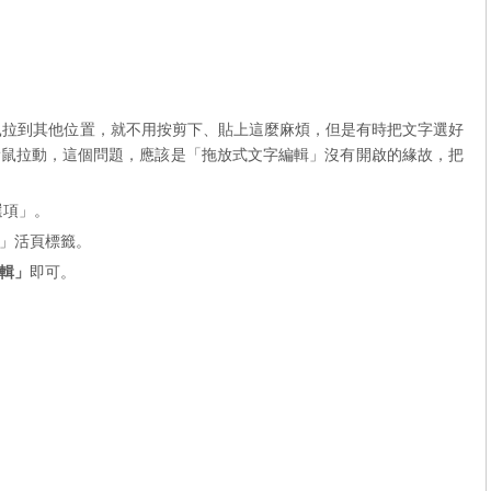
鼠拉到其他位置，就不用按剪下、貼上這麼麻煩，但是有時把文字選好
滑鼠拉動，這個問題，應該是「拖放式文字編輯」沒有開啟的緣故，把
選項」。
」活頁標籤。
輯」
即可。