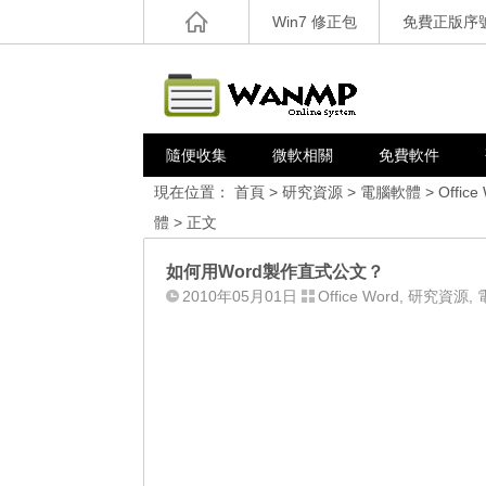
Win7 修正包
免費正版序
隨便收集
微軟相關
免費軟件
現在位置：
首頁
>
研究資源
>
電腦軟體
>
Office
體
> 正文
如何用Word製作直式公文？
2010年05月01日
Office Word
,
研究資源
,