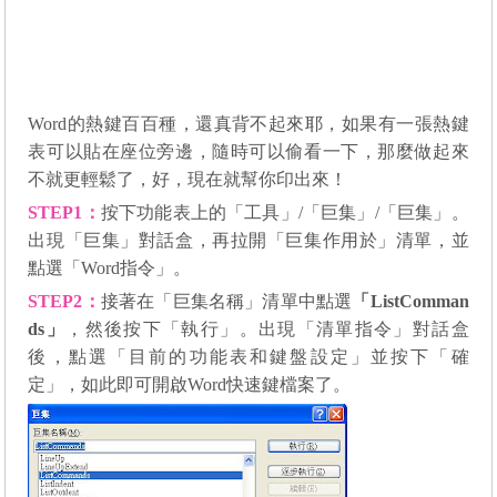
Word
的熱鍵百百種，還真背不起來耶，如果有一張熱鍵
表可以貼在座位旁邊，隨時可以偷看一下，那麼做起來
不就更輕鬆了，好，現在就幫你印出來！
STEP1
：
按下功能表上的「工具」/「巨集」/「巨集」。
出現「巨集」對話盒，再拉開「巨集作用於」清單，並
點選「
Word
指令」。
STEP2
：
接著在「巨集名稱」清單中點選
「
ListComman
ds
」
，然後按下「執行」。出現「清單指令」對話盒
後，點選「目前的功能表和鍵盤設定」並按下「確
定」，如此即可開啟
Word
快速鍵檔案了。