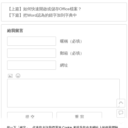
【上篇】
如何快速開啟或儲存Office檔案？
【下篇】
把Word認為的錯字加到字典中
給我留言
暱稱（必填）
郵箱（必填）
網址
按一下「確定」，代表您允許我們置放 Cookie 來提升您在本網站上的使用體驗、