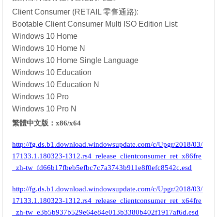
Client Consumer (RETAIL 零售通路):
Bootable Client Consumer Multi ISO Edition List:
Windows 10 Home
Windows 10 Home N
Windows 10 Home Single Language
Windows 10 Education
Windows 10 Education N
Windows 10 Pro
Windows 10 Pro N
繁體中文版：x86/x64
http://fg.ds.b1.download.windowsupdate.com/c/Upgr/2018/03/
17133.1.180323-1312.rs4_release_clientconsumer_ret_x86fre
_zh-tw_fd66b17fbeb5efbc7c7a3743b911e8f0efc8542c.esd
http://fg.ds.b1.download.windowsupdate.com/c/Upgr/2018/03/
17133.1.180323-1312.rs4_release_clientconsumer_ret_x64fre
_zh-tw_e3b5b937b529e64e84e013b3380b402f1917af6d.esd