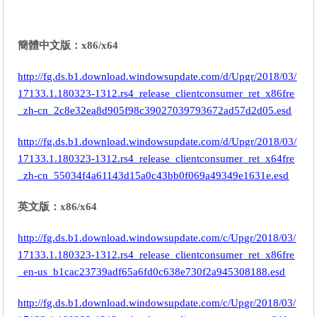
簡體中文版：x86/x64
http://fg.ds.b1.download.windowsupdate.com/d/Upgr/2018/03/
17133.1.180323-1312.rs4_release_clientconsumer_ret_x86fre
_zh-cn_2c8e32ea8d905f98c39027039793672ad57d2d05.esd
http://fg.ds.b1.download.windowsupdate.com/d/Upgr/2018/03/
17133.1.180323-1312.rs4_release_clientconsumer_ret_x64fre
_zh-cn_55034f4a61143d15a0c43bb0f069a49349e1631e.esd
英文版：x86/x64
http://fg.ds.b1.download.windowsupdate.com/c/Upgr/2018/03/
17133.1.180323-1312.rs4_release_clientconsumer_ret_x86fre
_en-us_b1cac23739adf65a6fd0c638e730f2a945308188.esd
http://fg.ds.b1.download.windowsupdate.com/c/Upgr/2018/03/