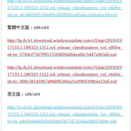
http://fg.ds.b1.download.windowsupdate.com/c/Upgr/2018/03/
17133.1.180323-1312.rs4_release_clientbusiness_vol_x64fre_
zh-cn_de34b69d51f0a8062828942ca05daca56ba0ac68.esd
繁體中文版：x86/x64
http://fg.ds.b1.download.windowsupdate.com/c/Upgr/2018/03/
17133.1.180323-1312.rs4_release_clientbusiness_vol_x86fre_
zh-tw_678dcf73d78951556f6f94d64ea6bc5447a9d3a6.esd
http://fg.ds.b1.download.windowsupdate.com/c/Upgr/2018/03/
17133.1.180323-1312.rs4_release_clientbusiness_vol_x64fre_
zh-tw_908c50541867d9b896260a21e09603fffb4a53a0.esd
英文版：x86/x64
http://fg.ds.b1.download.windowsupdate.com/d/Upgr/2018/03/
17133.1.180323-1312.rs4_release_clientbusiness_vol_x86fre_
en-us_a44034a60943e029b839c7f47116dac86bf54b8e.esd