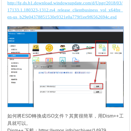
http://fg.ds.b1.download.windowsupdate.com/d/Upgr/2018/03/
17133.1.180323-1312.rs4_release_clientbusiness_vol_x64fre_
en-us_b29e04378851530e9321e0a779f1ee9f6562694c.esd
如何將ESD轉換成ISO文件？其實很簡單，用Dism++工
具就可以。
Dism++ 下載：
https://wmos.info/archives/14979