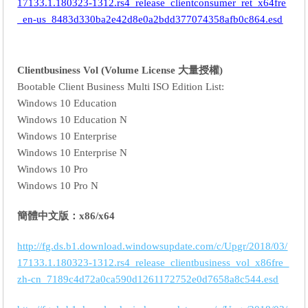
17133.1.180323-1312.rs4_release_clientconsumer_ret_x64fre
_en-us_8483d330ba2e42d8e0a2bdd377074358afb0c864.esd
Clientbusiness Vol (Volume License 大量授權)
Bootable Client Business Multi ISO Edition List:
Windows 10 Education
Windows 10 Education N
Windows 10 Enterprise
Windows 10 Enterprise N
Windows 10 Pro
Windows 10 Pro N
簡體中文版：x86/x64
http://fg.ds.b1.download.windowsupdate.com/c/Upgr/2018/03/
17133.1.180323-1312.rs4_release_clientbusiness_vol_x86fre_
zh-cn_7189c4d72a0ca590d1261172752e0d7658a8c544.esd