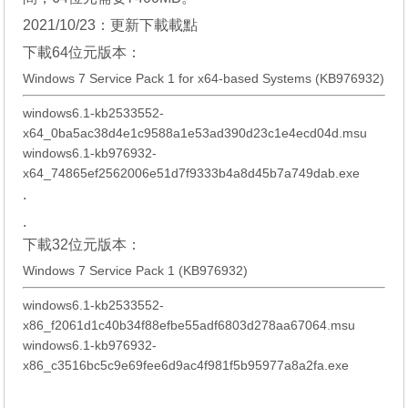
2021/10/23：更新下載載點
下載64位元版本：
Windows 7 Service Pack 1 for x64-based Systems (KB976932)
windows6.1-kb2533552-
x64_0ba5ac38d4e1c9588a1e53ad390d23c1e4ecd04d.msu
windows6.1-kb976932-
x64_74865ef2562006e51d7f9333b4a8d45b7a749dab.exe
.
.
下載32位元版本：
Windows 7 Service Pack 1 (KB976932)
windows6.1-kb2533552-
x86_f2061d1c40b34f88efbe55adf6803d278aa67064.msu
windows6.1-kb976932-
x86_c3516bc5c9e69fee6d9ac4f981f5b95977a8a2fa.exe