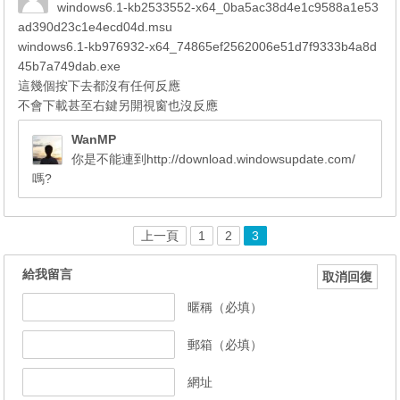
windows6.1-kb2533552-x64_0ba5ac38d4e1c9588a1e53
ad390d23c1e4ecd04d.msu
windows6.1-kb976932-x64_74865ef2562006e51d7f9333b4a8d
45b7a749dab.exe
這幾個按下去都沒有任何反應
不會下載甚至右鍵另開視窗也沒反應
WanMP
你是不能連到http://download.windowsupdate.com/
嗎?
上一頁
1
2
3
給我留言
取消回復
暱稱（必填）
郵箱（必填）
網址