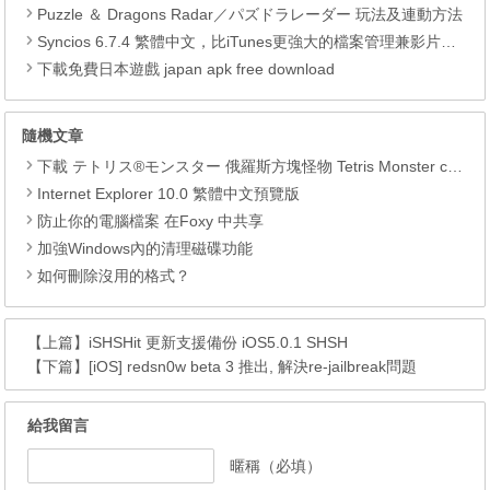
Puzzle ＆ Dragons Radar／パズドラレーダー 玩法及連動方法
Syncios 6.7.4 繁體中文，比iTunes更強大的檔案管理兼影片轉檔工具
下載免費日本遊戲 japan apk free download
隨機文章
下載 テトリス®モンスター 俄羅斯方塊怪物 Tetris Monster com.ea.game.tetrismonsters_row APK
Internet Explorer 10.0 繁體中文預覽版
防止你的電腦檔案 在Foxy 中共享
加強Windows內的清理磁碟功能
如何刪除沒用的格式？
【上篇】
iSHSHit 更新支援備份 iOS5.0.1 SHSH
【下篇】
[iOS] redsn0w beta 3 推出, 解決re-jailbreak問題
給我留言
暱稱（必填）