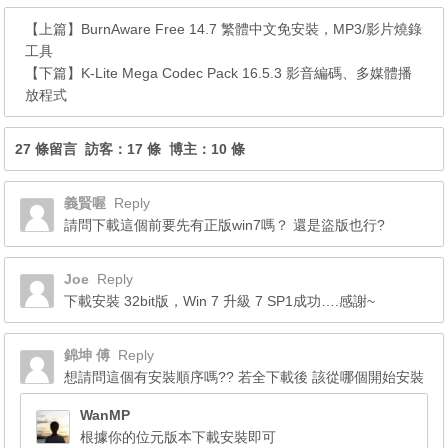
【上篇】
BurnAware Free 14.7 繁體中文免安裝，MP3/影片燒錄
工具
【下篇】
K-Lite Mega Codec Pack 16.5.3 影音編碼、多媒體播
放程式
27 條留言 訪客：17 條 博主：10 條
義賢喔
Reply
請問下載這個前要先有正版win7嗎？ 還是盜版也行?
Joe
Reply
下載安裝 32bit版，Win 7 升級 7 SP1成功….感謝~
錦坤 傅
Reply
想請問這個有安裝順序嗎?? 若全下載後 該從哪個開始安裝
WanMP
根據你的位元版本下載安裝即可