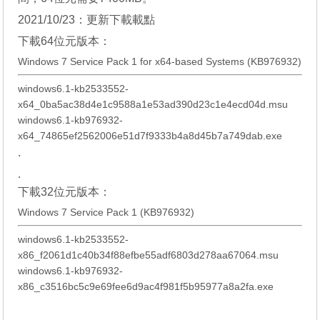
2021/10/23：更新下載載點
下載64位元版本：
Windows 7 Service Pack 1 for x64-based Systems (KB976932)
windows6.1-kb2533552-
x64_0ba5ac38d4e1c9588a1e53ad390d23c1e4ecd04d.msu
windows6.1-kb976932-
x64_74865ef2562006e51d7f9333b4a8d45b7a749dab.exe
.
.
下載32位元版本：
Windows 7 Service Pack 1 (KB976932)
windows6.1-kb2533552-
x86_f2061d1c40b34f88efbe55adf6803d278aa67064.msu
windows6.1-kb976932-
x86_c3516bc5c9e69fee6d9ac4f981f5b95977a8a2fa.exe