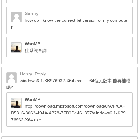
Sunny
how do I know the correct bit version of my compute
r
WanMP
往系統查詢
Henry
Reply
windows6.1-KB976932-X64.exe ﹣ 64位元版本 能再補檔
嗎?
WanMP
http://download.microsoft.com/download/0/A/F/0AF
B5316-3062-494A-AB78-7FB0D4461357/windows6.1-KB9
76932-X64.exe