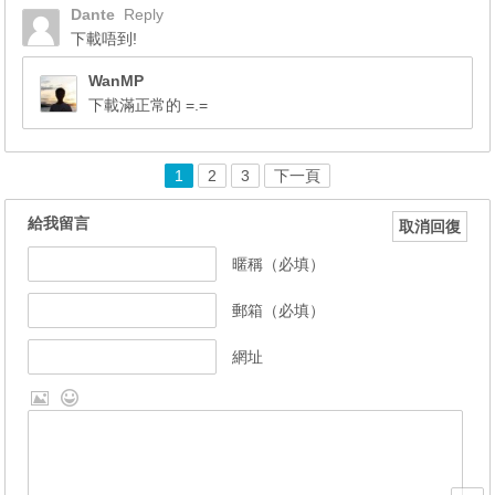
Dante
Reply
下載唔到!
WanMP
下載滿正常的 =.=
1
2
3
下一頁
給我留言
取消回復
暱稱（必填）
郵箱（必填）
網址