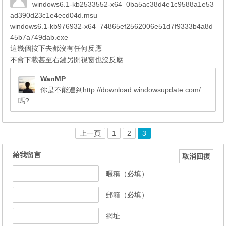
windows6.1-kb2533552-x64_0ba5ac38d4e1c9588a1e53
ad390d23c1e4ecd04d.msu
windows6.1-kb976932-x64_74865ef2562006e51d7f9333b4a8d
45b7a749dab.exe
這幾個按下去都沒有任何反應
不會下載甚至右鍵另開視窗也沒反應
WanMP
你是不能連到http://download.windowsupdate.com/
嗎?
上一頁
1
2
3
給我留言
取消回復
暱稱（必填）
郵箱（必填）
網址