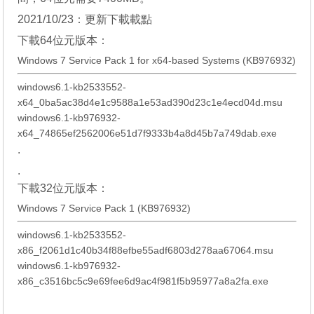
2021/10/23：更新下載載點
下載64位元版本：
Windows 7 Service Pack 1 for x64-based Systems (KB976932)
windows6.1-kb2533552-
x64_0ba5ac38d4e1c9588a1e53ad390d23c1e4ecd04d.msu
windows6.1-kb976932-
x64_74865ef2562006e51d7f9333b4a8d45b7a749dab.exe
.
.
下載32位元版本：
Windows 7 Service Pack 1 (KB976932)
windows6.1-kb2533552-
x86_f2061d1c40b34f88efbe55adf6803d278aa67064.msu
windows6.1-kb976932-
x86_c3516bc5c9e69fee6d9ac4f981f5b95977a8a2fa.exe