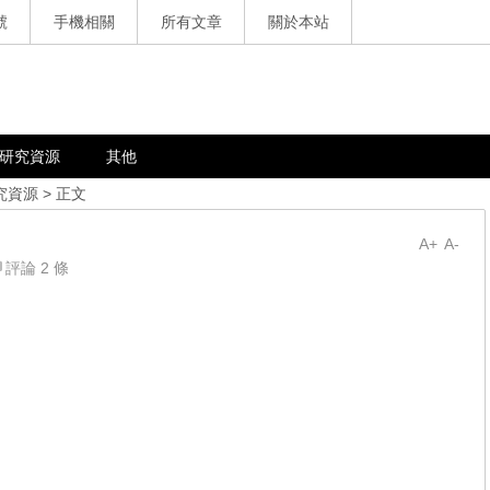
號
手機相關
所有文章
關於本站
研究資源
其他
究資源
> 正文
A+
A-
評論 2 條