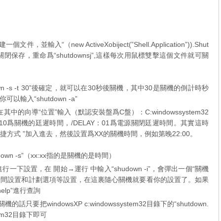
（new ActiveXobiject(”Shell.Application”)).Shut
然後關閉保存，重命爲“shutdownsj”,這樣每次用鼠標雙擊這個文件就可關
wn -s -t 30”後確定，就可以在30秒後關機，其中30是關機的倒計時秒
入“shutdown -a”
中的向導“位置”輸入（默認安裝盤爲C盤）：C:windowssystem32
LAY:01，其中10爲關機的廷遲時間，/DELAY：01爲電源關閉廷遲時間。其實這時
捷方式 ”加入進去，然後設置爲XX的關機時間，例如第晚22:00。
down -s”（xx:xx指的是關機的是時間）
進行一下設置，在 開始→運行 中輸入“shudown -i”，會彈出一個“關機
告時間設置和計劃選項等設置，在這裏隨心關機就要看你的設置了。如果
elp”進行查詢
話只要把windowsXP c:windowssystem32目錄下的“shutdown.
stem32目錄下即可