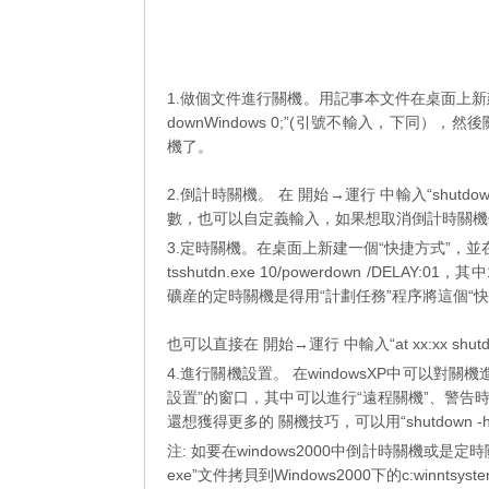
1.做個文件進行關機。用記事本文件在桌面上新建一個文件，並輸入“
downWindows 0;”(引號不輸入，下同），
機了。
2.倒計時關機。 在 開始→運行 中輸入“shutdo
數，也可以自定義輸入，如果想取消倒計時關機你可以輸
3.定時關機。在桌面上新建一個“快捷方式”，並在其
tsshutdn.exe 10/powerdown /DE
礦産的定時關機是得用“計劃任務”程序將這個“快
也可以直接在 開始→運行 中輸入“at xx:xx shut
4.進行關機設置。 在windowsXP中可以對關機
設置”的窗口，其中可以進行“遠程關機”、警
還想獲得更多的 關機技巧，可以用“shutdown -h
注: 如要在windows2000中倒計時關機或是定時關機的
exe”文件拷貝到Windows2000下的c:winntsy