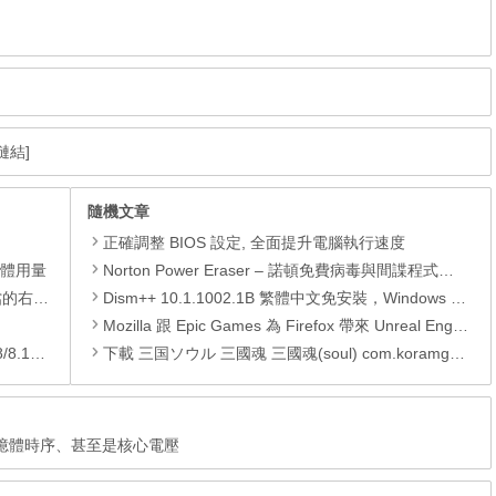
鏈結]
隨機文章
正確調整 BIOS 設定, 全面提升電腦執行速度
憶體用量
Norton Power Eraser – 諾頓免費病毒與間諜程式移除工具
裝的功能
Dism++ 10.1.1002.1B 繁體中文免安裝，Windows 更新清理功能、系統修復、系統精簡工具
Mozilla 跟 Epic Games 為 Firefox 帶來 Unreal Engine 3
/10)
下載 三国ソウル 三國魂 三國魂(soul) com.koramgame.ggplay.sghjp APK
度、記憶體時序、甚至是核心電壓