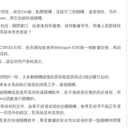
理器，按住Ctrl鍵，點擊關機，這樣可三秒關機，速度很快。另外，
tdown，用它也能快速關機。
，包括：關閉窗口、結束進程和服務、保存數據等等。而像上面那樣快
系統有所危害呢？
CSRSS.EXE，收到通知後會和Winlogon.EXE做一個數據交換，再由
統的流程。
進程，讓這些用戶進程退出。
耗費時間的一段，大多數關機緩慢的原因都是因爲這3個步驟引起的。
tem()函數來命令系統執行後面的掃尾工作，最後關機。
trl鍵關機或是使用某些快速關機軟件，並不會經過完整的四步過程，而
tem()函數進行關機的。
時再保存到文件。如果不經過前面的步驟關機，會導至程序不能正常退
一些意外的錯誤，對系統是有危害的。
機或是某些快速關機軟件，畢竟數據的安全性比節省的那一點關機時間重