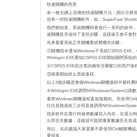
快速關機的危害
有一種在網上流傳的快速關機方法：調出任務管
也有一些快速關機軟件，如：SuperFast Shu
我們都知道，系統關機時要進行一系列的操作
速關機是否省掉了某些步驟，這樣做又會不會對
先來看看系統正常關機要經曆哪些步驟：
①關機指令通知Windows子系統CSRSS.EXE，
Winlogon.EXE通知CSRSS.EXE開始關閉系
②CSRSS.EXE依次查詢擁有頂層窗口的用戶
③接著開始終止系統進程。
以上3個步驟是整個Windows關機過程中最
④Winlogon.EXE調用NtShutdownSys
看來Windows關機過程還挺複雜的。而使用C
往往是跳過前三步而直接調用NtShutdownSys
很多軟件在運行時會將數據寫入內存，在退出
出而丟失數據，這樣就可能因重要數據丟失造成
所以，在此建議大家盡量不要使用Ctrl鍵關
要得多。