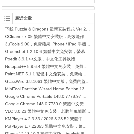
最近文章
下載 Puzzle & Dragons 最新安裝程式 Ver 23.3.2 日本版、港台版… (PAD Radar) (.apk) (.xapk)
CCleaner 7.09 繁體中文安裝版，高效能作業系統清理軟體
3uTools 9.06，免費蘋果 iPhone / iPad 手機平板電腦管理備份還原軟體
Greenshot 1.2.10.6 繁體中文免安裝，螢幕抓圖軟體，1.3.315 安裝版
Poedit 3.9.1 中文版，中文化工具軟體
Notepad++ 8.9.6.4 繁體中文免安裝，免費的代碼編輯器
Paint.NET 5.1.1 繁體中文免安裝，免費繪圖軟體取代微軟小畫家
GlassWire 3.8.1061 繁體中文版，免費的監控電腦連線狀態、網路流量監控/統計工具
MiniTool Partition Wizard Home Edition 13.6，好用的磁碟分割工具
Google Chrome Portable 148.0.7778.97 繁體中文免安裝，Google瀏覽器
Google Chrome 148.0.7730.0 繁體中文安裝版，Google瀏覽器
VLC 3.0.23 繁體中文免安裝，老牌的萬能影片播放軟體免安裝中文版
KMPlayer 4.2.3.33 / 2026.3.23.52 繁體中文免安裝，超強的多媒體播放器
PotPlayer 1.7.22853 繁體中文免安裝，萬能硬解影音播放器
iTunes 12.13.10.3 繁體中文版，Apple蘋果用戶必備軟體