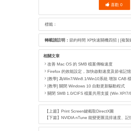
喜歡
0
標籤：
轉載請註明：
節約時間 XP快速關機四招
|
[複製
相關文章
改善 Mac OS 的 SMB 檔案傳輸速度
Firefox 的效能設定，加快啟動速度及節省記
[教學] 為Win7/Win8.1/Win10系統 增加 CAB 檔的右鍵安
[教學] 關閉 Windows 10 自動更新驅動程式
關閉 SMB 1.0/CIFS 檔案共用支援 (Win XP/7/8/8.1
【上篇】
Print Screen鍵截取DirectX圖
【下篇】
NVIDIA nTune 能變更匯流排速