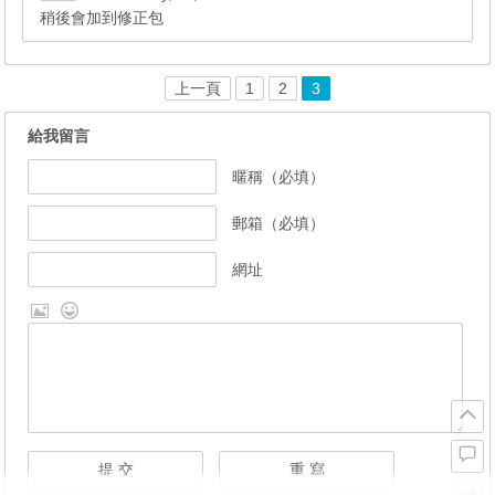
稍後會加到修正包
上一頁
1
2
3
給我留言
暱稱（必填）
郵箱（必填）
網址