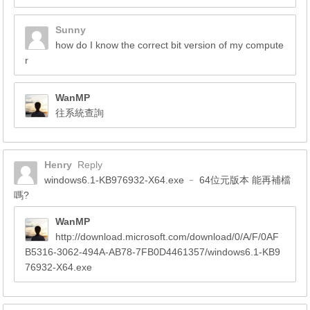
Sunny
how do I know the correct bit version of my compute
r
WanMP
往系統查詢
Henry
Reply
windows6.1-KB976932-X64.exe ﹣ 64位元版本 能再補檔
嗎?
WanMP
http://download.microsoft.com/download/0/A/F/0AF
B5316-3062-494A-AB78-7FB0D4461357/windows6.1-KB9
76932-X64.exe