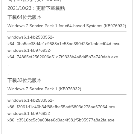
2021/10/23：更新下載載點
下載64位元版本：
Windows 7 Service Pack 1 for x64-based Systems (KB976932)
windows6.1-kb2533552-
x64_0ba5ac38d4e1c9588a1e53ad390d23c1e4ecd04d.msu
windows6.1-kb976932-
x64_74865ef2562006e51d7f9333b4a8d45b7a749dab.exe
.
.
下載32位元版本：
Windows 7 Service Pack 1 (KB976932)
windows6.1-kb2533552-
x86_f2061d1c40b34f88efbe55adf6803d278aa67064.msu
windows6.1-kb976932-
x86_c3516bc5c9e69fee6d9ac4f981f5b95977a8a2fa.exe