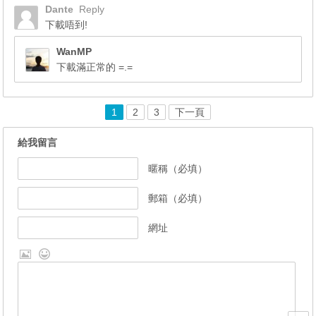
Dante
Reply
下載唔到!
WanMP
下載滿正常的 =.=
1
2
3
下一頁
給我留言
暱稱（必填）
郵箱（必填）
網址