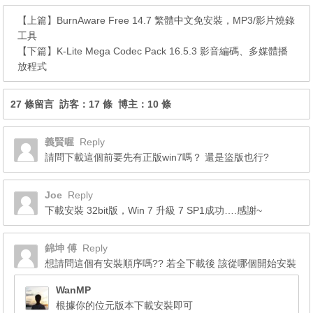
【上篇】
BurnAware Free 14.7 繁體中文免安裝，MP3/影片燒錄
工具
【下篇】
K-Lite Mega Codec Pack 16.5.3 影音編碼、多媒體播
放程式
27 條留言 訪客：17 條 博主：10 條
義賢喔
Reply
請問下載這個前要先有正版win7嗎？ 還是盜版也行?
Joe
Reply
下載安裝 32bit版，Win 7 升級 7 SP1成功….感謝~
錦坤 傅
Reply
想請問這個有安裝順序嗎?? 若全下載後 該從哪個開始安裝
WanMP
根據你的位元版本下載安裝即可