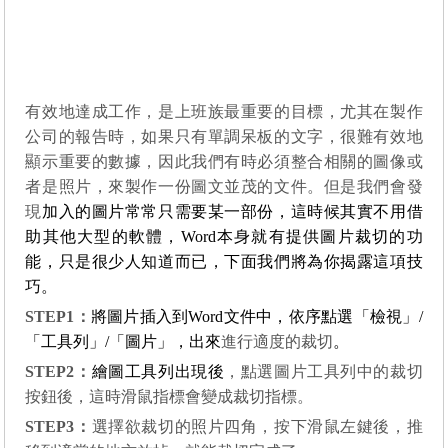
有效地達成工作，是上班族最重要的目標，尤其在製作
公司的報告時，如果只有單調呆板的文字，很難有效地
顯示重要的數據，因此我們有時必須整合相關的圖像或
者是照片，來製作一份圖文並茂的文件。但是我們會發
現
加入的圖片常常只需要某一部份，這時候其實不用借
助其他大型的軟體，
Word本身就
有提供圖片裁切的功
能，只是很少人知道而已，下面我們將為你揭露這項技
巧。
STEP1
：
將圖片插入到
Word
文件中，依序點選「檢視」/
「工具列」/「圖片」，出來
進行適度的裁切
。
STEP2
：
繪圖工具列出現後
，點選圖片工具列中的裁切
按鈕後，這時滑鼠指標會變成裁切指標。
STEP3
：
選擇欲裁切的照片四角，按下滑鼠左鍵後，推