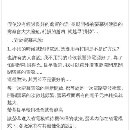
假使沒有經過良好的處置的話, 長期開機的螢幕與硬碟的
壽命會大大縮短, 耗損的越凶, 就越早”掛掉”….
一. 對於螢幕來說;
1. 不用的時候就關掉電源, 想要用再打開是不是好方法?
也許有的人會說, 我不用到的時候就關掉電源好了, 為了
怕開關耗損得兇, 提早報銷, 我可以買外接電源開關來關
閉螢幕的電源…..
這種做法, 其實並不是很好的….
每一次螢幕電源的重新開啟, 都等於是一次電路突波衝擊,
開關螢幕的次數越頻繁, 螢幕裡面所有的電子元件耗損就
越大,
螢幕提早報銷機會就會越高
讓螢幕進入省電模式待機休眠的做法, 螢幕內部在省電模
式下, 各廠家都有其最佳化的設計,