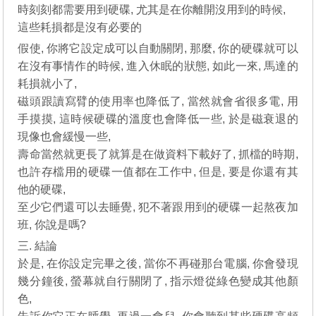
時刻刻都需要用到硬碟, 尤其是在你離開沒用到的時候,
這些耗損都是沒有必要的
假使, 你將它設定成可以自動關閉, 那麼, 你的硬碟就可以
在沒有事情作的時候, 進入休眠的狀態, 如此一來, 馬達的
耗損就小了,
磁頭跟讀寫臂的使用率也降低了, 當然就會省很多電, 用
手摸摸, 這時候硬碟的溫度也會降低一些, 於是磁衰退的
現像也會緩慢一些,
壽命當然就更長了就算是在做資料下載好了, 抓檔的時期,
也許存檔用的硬碟一值都在工作中, 但是, 要是你還有其
他的硬碟,
至少它們還可以去睡覺, 犯不著跟用到的硬碟一起熬夜加
班, 你說是嗎?
三. 結論
於是, 在你設定完畢之後, 當你不再碰那台電腦, 你會發現
幾分鐘後, 螢幕就自行關閉了, 指示燈從綠色變成其他顏
色,