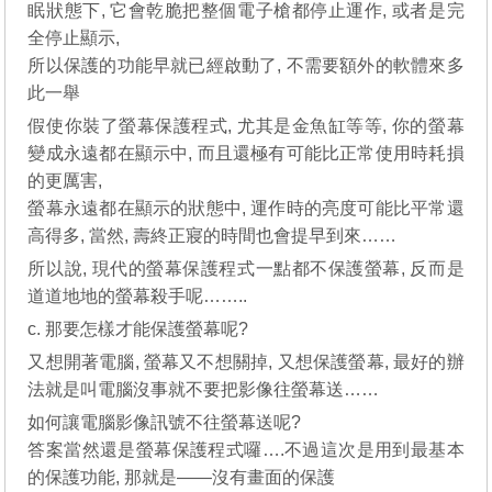
眠狀態下, 它會乾脆把整個電子槍都停止運作, 或者是完
全停止顯示,
所以保護的功能早就已經啟動了, 不需要額外的軟體來多
此一舉
假使你裝了螢幕保護程式, 尤其是金魚缸等等, 你的螢幕
變成永遠都在顯示中, 而且還極有可能比正常使用時耗損
的更厲害,
螢幕永遠都在顯示的狀態中, 運作時的亮度可能比平常還
高得多, 當然, 壽終正寢的時間也會提早到來……
所以說, 現代的螢幕保護程式一點都不保護螢幕, 反而是
道道地地的螢幕殺手呢……..
c. 那要怎樣才能保護螢幕呢?
又想開著電腦, 螢幕又不想關掉, 又想保護螢幕, 最好的辦
法就是叫電腦沒事就不要把影像往螢幕送……
如何讓電腦影像訊號不往螢幕送呢?
答案當然還是螢幕保護程式囉….不過這次是用到最基本
的保護功能, 那就是——沒有畫面的保護