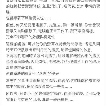
告訴你它正在睡覺, 再過一會兒, 你會聽到某些硬碟高頻
的旋轉聲音漸漸降低, 並且消失了, 這代表, 沒作事情的硬
碟,
也都跟著下班睡覺去也……
假使, 你又想要用電腦了, 走過去, 動一動滑鼠, 你會發現
螢幕又自動復原了, 電腦也正常工作了, 跟平常沒兩樣,
完全不影響它的效能與穩定性
這樣的處置, 可以使你的螢幕在待機時間停擺, 省電又同
時降它低散發出來到房間的溫度, 硬碟也同樣的休息,
不再高耗電同時又發出高溫了, 所以電腦機體內部的溫度
也會跟著降低, 因此CPU, 主機板, 跟記憶體所工作的環境
溫度也跟著降低,
使得系統的穩定性也相對的變好
常態性的量測這個房間的溫度, 你會發現電腦處於省電模
式中的時候, 房間溫度會降低一些喔……
所以說, 只要小小的幾個設定動作, 你達到省錢, 又可以使
電腦延年益壽的目地, 真是一舉兩得啊….