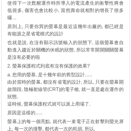
使得下一次甦醒運作時所導入的電流產生的衝擊性將會
低很多, 傷害也會比較小, 當然壽命就相對的增長了很多
囉…
原則上, 只要你買的螢幕是最近這幾年出廠的, 都已經是
有能源之星省電模式的設計
也就是說, 在沒有顯示訊號輸入的狀態下, 這個螢幕會自
動進入趨近於關機的休眠的狀態, 所以常常開開關關螢幕
是沒有必要的啦
2. 螢幕保護程式到底有沒有保護的效果?
a. 您用的螢慕, 是十幾年前的舊型設計…..
由於當時的螢幕, 都沒有省電的設計, 所以, 只要在螢幕開
啟階段, 陰極射線管(CRT)的電子槍, 就一直是處在運作的
狀態,
這時候, 螢幕保護程式就可以派上用場了.
原因是這樣的…..
螢幕上的每一個亮點, 就代表一束電子正在射擊到螢光屏
上, 每一次的撞擊, 都代表一次的耗損, 所以,