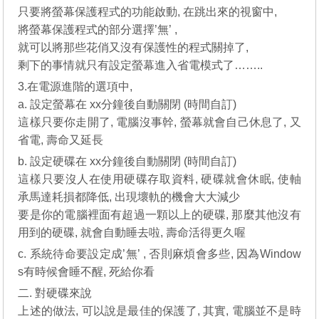
只要將螢幕保護程式的功能啟動, 在跳出來的視窗中,
將螢幕保護程式的部分選擇’無’ ,
就可以將那些花俏又沒有保護性的程式關掉了,
剩下的事情就只有設定螢幕進入省電模式了……..
3.在電源進階的選項中,
a. 設定螢幕在 xx分鐘後自動關閉 (時間自訂)
這樣只要你走開了, 電腦沒事幹, 螢幕就會自己休息了, 又
省電, 壽命又延長
b. 設定硬碟在 xx分鐘後自動關閉 (時間自訂)
這樣只要沒人在使用硬碟存取資料, 硬碟就會休眠, 使軸
承馬達耗損都降低, 出現壞軌的機會大大減少
要是你的電腦裡面有超過一顆以上的硬碟, 那麼其他沒有
用到的硬碟, 就會自動睡去啦, 壽命活得更久喔
c. 系統待命要設定成’無’ , 否則麻煩會多些, 因為Window
s有時候會睡不醒, 死給你看
二. 對硬碟來說
上述的做法, 可以說是最佳的保護了, 其實, 電腦並不是時