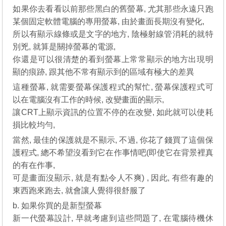
如果你去看看以前那些黑白的舊螢幕, 尤其那些永遠只跑
某個固定軟體電腦的專用螢幕, 由於畫面長期沒有變化,
所以有顯示線條或是文字的地方, 陰極射線管消耗的就特
別兇, 就算是關掉螢幕的電源,
你還是可以很清楚的看到螢幕上常常顯示的地方出現明
顯的痕跡, 跟其他不常有顯示到的區域有極大的差異
這種螢幕, 就需要螢幕保護程式的幫忙, 螢幕保護程式可
以在電腦沒有工作的時候, 改變畫面的顯示,
讓CRT上顯示資訊的位置不停的在改變, 如此就可以使耗
損比較均勻,
當然, 最佳的保護就是不顯示, 不過, 你花了錢買了這個保
護程式, 總不希望沒看到它在作事情吧(即使它在背景裡真
的有在作事,
可是畫面沒顯示, 就是有點令人不爽) , 因此, 有些有趣的
東西跑來跑去, 就會讓人覺得很舒服了
b. 如果你買的是新型螢幕
新一代螢幕設計, 早就考慮到這些問題了, 在電腦待機休