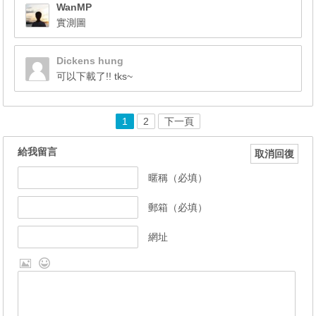
WanMP
實測圖
Dickens hung
可以下載了!! tks~
1
2
下一頁
給我留言
取消回復
暱稱（必填）
郵箱（必填）
網址