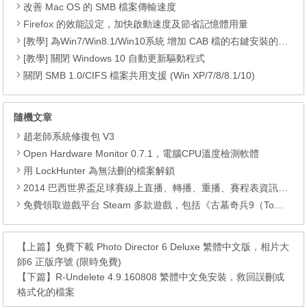
改善 Mac OS 的 SMB 檔案傳輸速度
Firefox 的效能設定，加快啟動速度及節省記憶體用量
[教學] 為Win7/Win8.1/Win10系統 增加 CAB 檔的右鍵安裝的功能
[教學] 關閉 Windows 10 自動更新驅動程式
關閉 SMB 1.0/CIFS 檔案共用支援 (Win XP/7/8/8.1/10)
隨機文章
趙老師系統修復包 V3
Open Hardware Monitor 0.7.1，電腦CPU溫度檢測軟體
用 LockHunter 為無法刪的檔案解鎖
2014 巴西世界盃足球賽線上直播、轉播、重播、賽程表資訊，更新 @ Jul 13, 2014
免費領取遊戲平台 Steam 多款遊戲，包括《古墓奇兵9（Tomb Raider）》、《古墓奇兵：歐西里斯神殿 LARA CROFT AND THE TEMPLE OF OSIRIS™》、《Deiland》、《Headsnatchers》、《Drawful 2》和《GOAT OF DUTY》。
【上篇】
免費下載 Photo Director 6 Deluxe 繁體中文版，相片大
師6 正版序號 (限時免費)
【下篇】
R-Undelete 4.9.160808 繁體中文免安裝，救回誤刪或
格式化的檔案