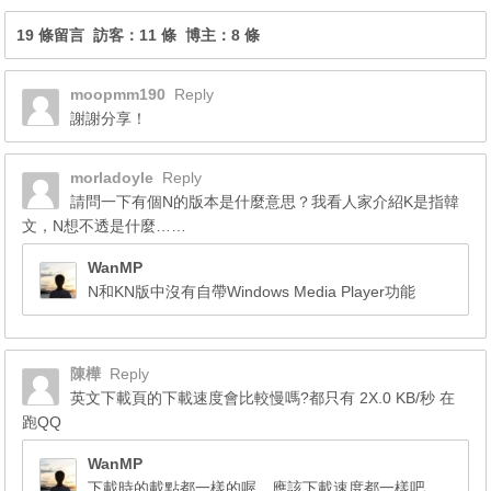
19 條留言 訪客：11 條 博主：8 條
moopmm190
Reply
謝謝分享！
morladoyle
Reply
請問一下有個N的版本是什麼意思？我看人家介紹K是指韓
文，N想不透是什麼……
WanMP
N和KN版中沒有自帶Windows Media Player功能
陳樺
Reply
英文下載頁的下載速度會比較慢嗎?都只有 2X.0 KB/秒 在
跑QQ
WanMP
下載時的載點都一樣的喔，應該下載速度都一樣吧