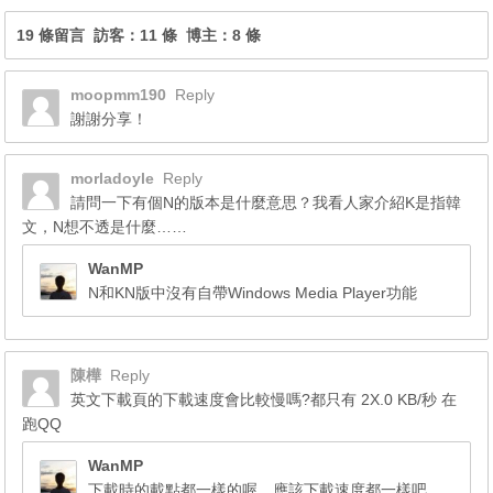
19 條留言 訪客：11 條 博主：8 條
moopmm190
Reply
謝謝分享！
morladoyle
Reply
請問一下有個N的版本是什麼意思？我看人家介紹K是指韓
文，N想不透是什麼……
WanMP
N和KN版中沒有自帶Windows Media Player功能
陳樺
Reply
英文下載頁的下載速度會比較慢嗎?都只有 2X.0 KB/秒 在
跑QQ
WanMP
下載時的載點都一樣的喔，應該下載速度都一樣吧