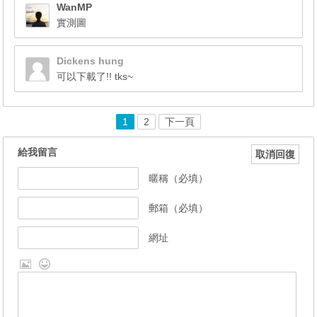
WanMP
實測圖
Dickens hung
可以下載了!! tks~
1
2
下一頁
給我留言
取消回復
暱稱（必填）
郵箱（必填）
網址