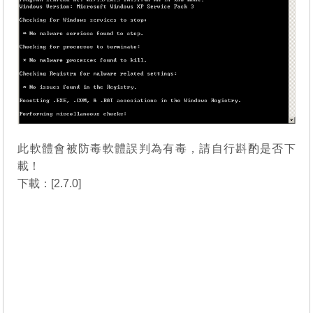
此軟體會被防毒軟體誤判為有毒，請自行斟酌是否下
載！
下載：[
2.7.0
]