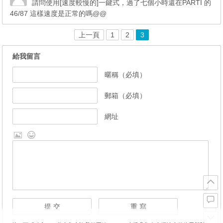
請問使用[速度較慢的]一鍵式，過了七個小時還在PARTI 的
46/87 這樣速度是正常的嗎@@
上一頁
1
2
3
給我留言
暱稱（必填）
郵箱（必填）
網址