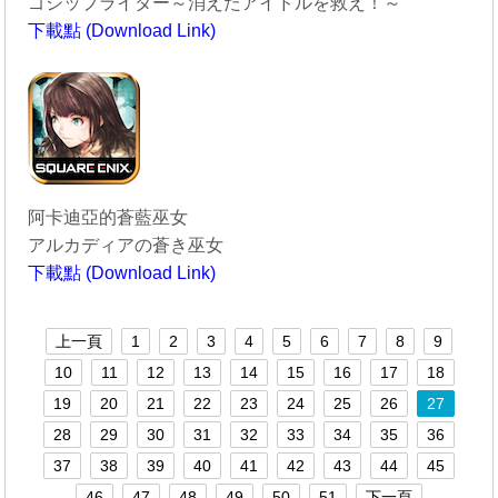
ゴシップライター～消えたアイドルを救え！～
下載點 (Download Link)
----------------------------------------
阿卡迪亞的蒼藍巫女
アルカディアの蒼き巫女
下載點 (Download Link)
----------------------------------------
上一頁
1
2
3
4
5
6
7
8
9
10
11
12
13
14
15
16
17
18
19
20
21
22
23
24
25
26
27
28
29
30
31
32
33
34
35
36
37
38
39
40
41
42
43
44
45
46
47
48
49
50
51
下一頁