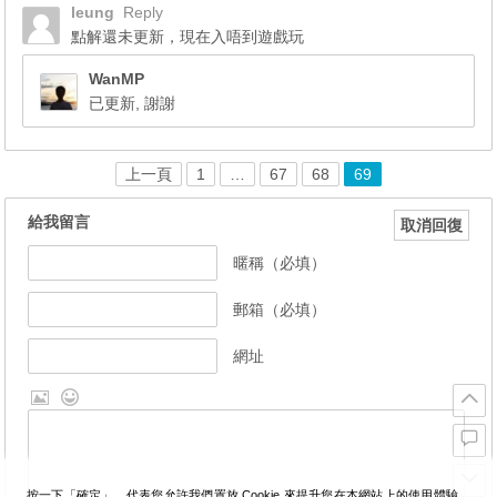
leung
Reply
點解還未更新，現在入唔到遊戲玩
WanMP
已更新, 謝謝
上一頁
1
…
67
68
69
給我留言
取消回復
暱稱（必填）
郵箱（必填）
網址
按一下「確定」，代表您允許我們置放 Cookie 來提升您在本網站上的使用體驗、