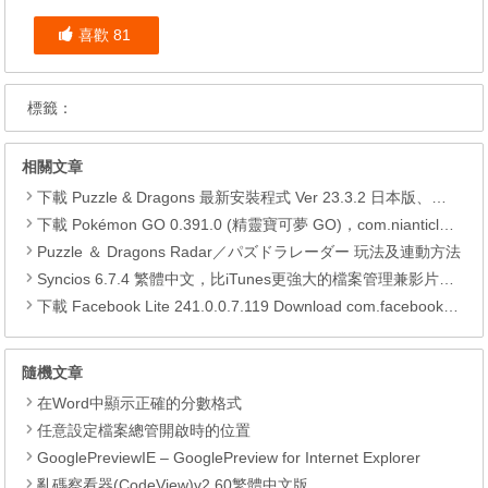
喜歡
81
標籤：
相關文章
下載 Puzzle & Dragons 最新安裝程式 Ver 23.3.2 日本版、港台版… (PAD Radar) (.apk) (.xapk)
下載 Pokémon GO 0.391.0 (精靈寶可夢 GO)，com.nianticlabs.pokemongo (.apk) (.xapk)
Puzzle ＆ Dragons Radar／パズドラレーダー 玩法及連動方法
Syncios 6.7.4 繁體中文，比iTunes更強大的檔案管理兼影片轉檔工具
下載 Facebook Lite 241.0.0.7.119 Download com.facebook.lite APK
隨機文章
在Word中顯示正確的分數格式
任意設定檔案總管開啟時的位置
GooglePreviewIE – GooglePreview for Internet Explorer
亂碼察看器(CodeView)v2.60繁體中文版