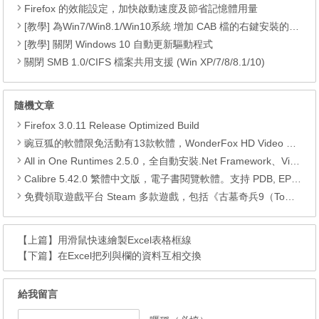
Firefox 的效能設定，加快啟動速度及節省記憶體用量
[教學] 為Win7/Win8.1/Win10系統 增加 CAB 檔的右鍵安裝的功能
[教學] 關閉 Windows 10 自動更新驅動程式
關閉 SMB 1.0/CIFS 檔案共用支援 (Win XP/7/8/8.1/10)
隨機文章
Firefox 3.0.11 Release Optimized Build
豌豆狐的軟體限免活動有13款軟體，WonderFox HD Video Converter Factory Pro、 Watermark Software、WiseCare 365 Pro、Seed4.Me VPN、WinToFlash Professional、RightNote Standard、ONLYOFFICE Cloud Office、Epubor Ultimate、Folder Marker Home 、Clipà.Vu、Preloaders、Animiz Professional 以及 DoYourData Uninstaller Pro。
All in One Runtimes 2.5.0，全自動安裝.Net Framework、Visual C++、DirectX、Flash Player、JRE
Calibre 5.42.0 繁體中文版，電子書閱覽軟體。支持 PDB, EPUB, MOBI, SNB
免費領取遊戲平台 Steam 多款遊戲，包括《古墓奇兵9（Tomb Raider）》、《古墓奇兵：歐西里斯神殿 LARA CROFT AND THE TEMPLE OF OSIRIS™》、《Deiland》、《Headsnatchers》、《Drawful 2》和《GOAT OF DUTY》。
【上篇】
用滑鼠快速繪製Excel表格框線
【下篇】
在Excel把列與欄的資料互相交換
給我留言